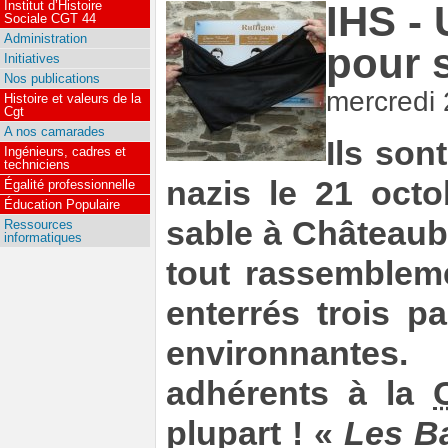
Institut d’Histoire
IHS -
Sociale CGT 44
Administration
pour s
Initiatives
Nos publications
mercredi 
Histoire et valeurs de la
Cgt
A nos camarades
Ils sont
Ingénieurs, cadres et
techniciens
nazis le 21 octo
Égalité professionnelle
Éducation Populaire
sable à Châteaubr
Ressources
informatiques
tout rassembleme
enterrés trois 
environnantes.
adhérents à la
plupart ! «
Les Ba