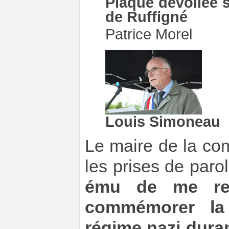
Plaque dévoilée s
de Ruffigné
Patrice Morel
Louis Simoneau
Le maire de la c
les prises de paro
ému de me ret
commémorer la
régime nazi dura