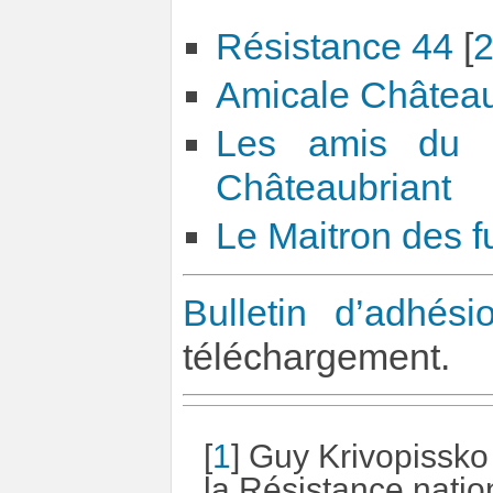
Résistance 44
[
Amicale Château
Les amis du 
Châteaubriant
Le Maitron des fu
Bulletin d’adhési
téléchargement.
[
1
]
Guy Krivopissko
la Résistance nati