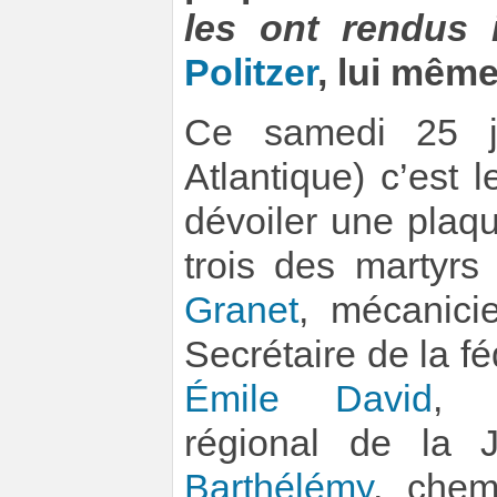
les ont rendus 
Politzer
, lui même
Ce samedi 25 ju
Atlantique) c’est 
dévoiler une pla
trois des martyrs 
Granet
, mécanicie
Secrétaire de la f
Émile David
, m
régional de la
Barthélémy
, chem