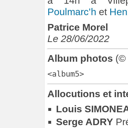
à 14h à Ville
Poulmarc’h
et
Hen
Patrice Morel
Le 28/06/2022
Album photos
(©
<album5>
Allocutions et int
Louis SIMONE
Serge ADRY
Pré