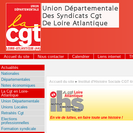
Panneau de gestion des cookies
Accueil du site
Nous contacter
Calendrier
Liens internet
T
Actualités
Nationales
Départementales
Accueil du site
Institut d’Histoire Sociale CGT 4
>
Notes économiques
La Cgt en Loire-
Atlantique
Union Départementale
Unions Locales
Retraités Cgt
En vie de luttes, en faire toute une histoire !
Elections
professionnelles
Formation syndicale