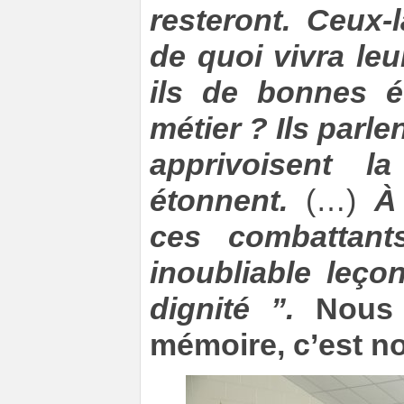
resteront. Ceux-
de quoi vivra leu
ils de bonnes é
métier ? Ils parlen
apprivoisent l
étonnent.
(…)
À
ces combattants
inoubliable leço
dignité ”.
Nous 
mémoire, c’est not