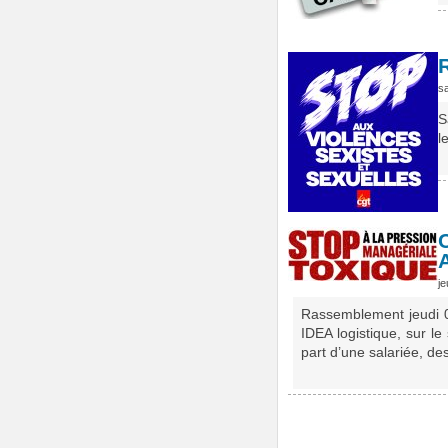
sa
S
l
je
Rassemblement jeudi 02
IDEA logistique, sur l
part d’une salariée, 