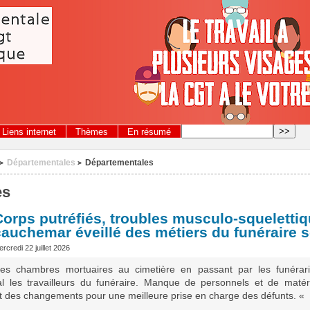
Liens internet
Thèmes
En résumé
Départementales
Départementales
>
>
es
Corps putréfiés, troubles musculo-squelettiqu
cauchemar éveillé des métiers du funéraire s
rcredi 22 juillet 2026
es chambres mortuaires au cimetière en passant par les funérar
l les travailleurs du funéraire. Manque de personnels et de matéri
nt des changements pour une meilleure prise en charge des défunts. « I