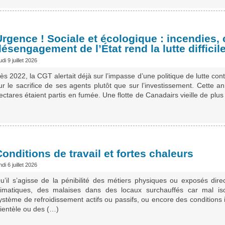
Urgence ! Sociale et écologique : incendies, 
ésengagement de l’État rend la lutte difficile
udi 9 juillet 2026
ès 2022, la CGT alertait déjà sur l’impasse d’une politique de lutte con
ur le sacrifice de ses agents plutôt que sur l’investissement. Cette a
ectares étaient partis en fumée. Une flotte de Canadairs vieille de plus 
onditions de travail et fortes chaleurs
ndi 6 juillet 2026
u’il s’agisse de la pénibilité des métiers physiques ou exposés dir
limatiques, des malaises dans des locaux surchauffés car mal i
ystème de refroidissement actifs ou passifs, ou encore des conditions 
lientèle ou des (…)