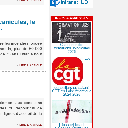
INFOS & ANALYSES
canicules, le
.
tre les incendies fondée
Calendrier des
formations syndicales
nnée-là, plus de 60 000
2026
de 25 ans luttait à bout
Les
lire l'article
conseillers du salarié
CGT en Loire Atlantique
2024-2026
ectement aux conditions
solés ou dépourvus de
indignes d’accueil de la
lire l'article
[Dossier] Israël