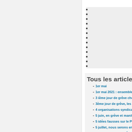
Tous les articl
-
1er mai
-
1er mai 2021 : ensemble 
-
3 ième jour de grève
-
3ème jour de grève, les
-
4 organisations syndica
-
5 juin, en grève et mani
-
5 idées fausses sur le 
-
5 juillet, nous serons en