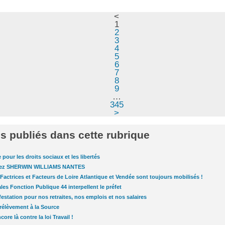
<
1
2
3
4
5
6
7
8
9
…
345
>
es publiés dans cette rubrique
pour les droits sociaux et les libertés
 chez SHERWIN WILLIAMS NANTES
 Factrices et Facteurs de Loire Atlantique et Vendée sont toujours mobilisés !
les Fonction Publique 44 interpellent le préfet
festation pour nos retraites, nos emplois et nos salaires
Prélèvement à la Source
core là contre la loi Travail !