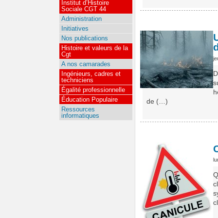
Institut d’Histoire
Sociale CGT 44
Administration
Initiatives
Nos publications
d
Histoire et valeurs de la
Cgt
je
A nos camarades
D
Ingénieurs, cadres et
techniciens
s
Égalité professionnelle
h
Éducation Populaire
de (…)
Ressources
informatiques
C
lu
Q
c
s
c