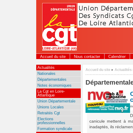
Panneau de gestion des cookies
Accueil du site
Nous contacter
Calendrier
Actualités
Accueil du site
Actualités
>
Nationales
Départementales
Départemental
Notes économiques
La Cgt en Loire-
Atlantique
Union Départementale
me
Unions Locales
Retraités Cgt
D
Elections
canicule mettent à ma
professionnelles
inadaptés, ils réclame
Formation syndicale