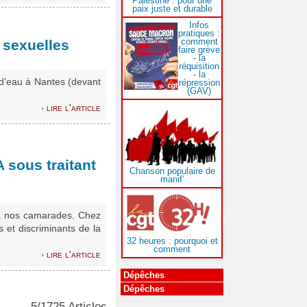
Palestine : pour une
paix juste et durable
Infos
pratiques :
comment
 sexuelles
faire grève
- la
réquisition
- la
r d’eau à Nantes (devant
répression
(GAV)
lire l'article
 sous traitant
Chanson populaire de
manif’
n à nos camarades. Chez
 et discriminants de la
32 heures : pourquoi et
comment
lire l'article
Dépêches
Dépêches
5/1725 Articles