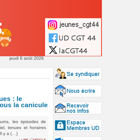
jeudi 6 août 2026
es : le
ous la canicule
iums, les épisodes de
el, tenues et horaires
l y a (…)
lire l'article