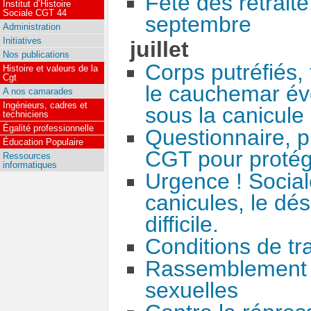
Fête des retrait
Institut d’Histoire
Sociale CGT 44
septembre
Administration
Initiatives
juillet
Nos publications
Corps putréfiés,
Histoire et valeurs de la
Cgt
le cauchemar éve
A nos camarades
Ingénieurs, cadres et
sous la canicule
techniciens
Égalité professionnelle
Questionnaire, pl
Éducation Populaire
CGT pour protége
Ressources
informatiques
Urgence ! Social
canicules, le dé
difficile.
Conditions de tra
Rassemblement c
sexuelles