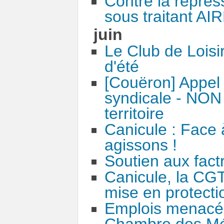
Contre la répres
sous traitant A
juin
Le Club de Loisir
d'été
[Couëron] Appel 
syndicale - NON 
territoire
Canicule : Face à
agissons !
Soutien aux factr
Canicule, la CGT
mise en protectio
Emplois menacés 
Chambre des Méti