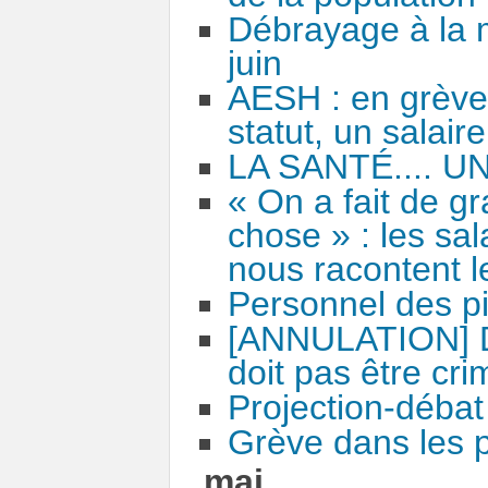
Débrayage à la 
juin
AESH : en grève 
statut, un salaire
LA SANTÉ.... 
« On a fait de g
chose » : les sa
nous racontent l
Personnel des pi
[ANNULATION] Dé
doit pas être crim
Projection-déba
Grève dans les p
mai