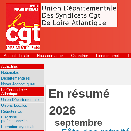
Panneau de gestion des cookies
Accueil du site
Nous contacter
Calendrier
Liens internet
T
2026
Actualités
Nationales
Départementales
Notes économiques
En résumé
La Cgt en Loire-
Atlantique
Union Départementale
Unions Locales
2026
Retraités Cgt
Elections
septembre
professionnelles
Formation syndicale