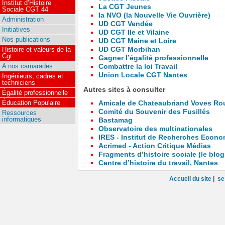
Institut d’Histoire
La CGT Jeunes
Sociale CGT 44
la NVO (la Nouvelle Vie Ouvrière)
Administration
UD CGT Vendée
Initiatives
UD CGT Ile et Vilaine
Nos publications
UD CGT Maine et Loire
UD CGT Morbihan
Histoire et valeurs de la
Cgt
Gagner l’égalité professionnelle
A nos camarades
Combattre la loi Travail
Union Locale CGT Nantes
Ingénieurs, cadres et
techniciens
Autres sites à consulter
Égalité professionnelle
Éducation Populaire
Amicale de Chateaubriand Voves Rou
Comité du Souvenir des Fusillés
Ressources
informatiques
Bastamag
Observatoire des multinationales
IRES - Institut de Recherches Econo
Acrimed - Action Critique Médias
Fragments d’histoire sociale (le blog
Centre d’histoire du travail, Nantes
Accueil du site
|
se