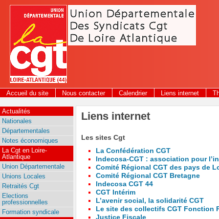
Panneau de gestion des cookies
Accueil du site
Nous contacter
Calendrier
Liens internet
T
Actualités
Liens internet
Nationales
Départementales
Les sites Cgt
Notes économiques
La Cgt en Loire-
La Confédération CGT
Atlantique
Indecosa-CGT : association pour l’i
Union Départementale
Comité Régional CGT des pays de Lo
Comité Régional CGT Bretagne
Unions Locales
Indecosa CGT 44
Retraités Cgt
CGT Intérim
Elections
L’avenir social, la solidarité CGT
professionnelles
Le site des collectifs CGT Fonction P
Formation syndicale
Justice Fiscale