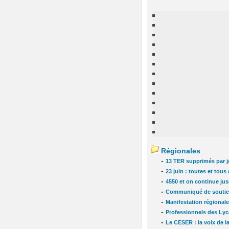
Régionales
-
13 TER supprimés par jo
-
23 juin : toutes et tou
-
4550 et on continue jus
-
Communiqué de soutien
-
Manifestation régionale
-
Professionnels des Lycé
-
Le CESER : la voix de la