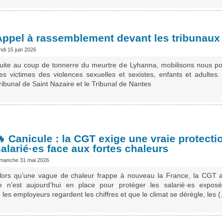
Appel à rassemblement devant les tribunaux 
ndi 15 juin 2026
uite au coup de tonnerre du meurtre de Lyhanna, mobilisons nous pou
es victimes des violences sexuelles et sexistes, enfants et adulte
ribunal de Saint Nazaire et le Tribunal de Nantes
🔥 Canicule : la CGT exige une vraie protecti
alarié·es face aux fortes chaleurs
imanche 31 mai 2026
lors qu’une vague de chaleur frappe à nouveau la France, la CGT 
te n’est aujourd’hui en place pour protéger les salarié·es expos
es employeurs regardent les chiffres et que le climat se dérègle, les 