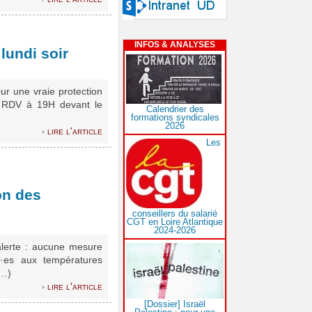
INFOS & ANALYSES
lundi soir
r une vraie protection
s. RDV à 19H devant le
Calendrier des
formations syndicales
2026
lire l'article
Les
on des
conseillers du salarié
CGT en Loire Atlantique
2024-2026
alerte : aucune mesure
é·es aux températures
(…)
lire l'article
[Dossier] Israël