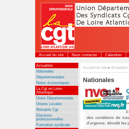
Panneau de gestion des cookies
Accueil du site
Nous contacter
Calendrier
Actualités
Accueil du site
Actualités
>
Nationales
Départementales
Nationales
Notes économiques
La Cgt en Loire-
Q
Atlantique
p
Union Départementale
lu
Unions Locales
Retraités Cgt
F
Elections
des conditions de trav
professionnelles
d’urgence, dévoilé les
Formation syndicale