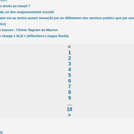
LES !
s droits au travail ?
vail, un lien soigneusement occulté
tie est au moins autant menacée par un délitement des services publics que par une o
ics)
 hausse : l’échec flagrant de Macron
en charge « ALD » (Affections Longue Durée)
<
1
2
3
4
5
6
7
8
9
…
18
>
ng