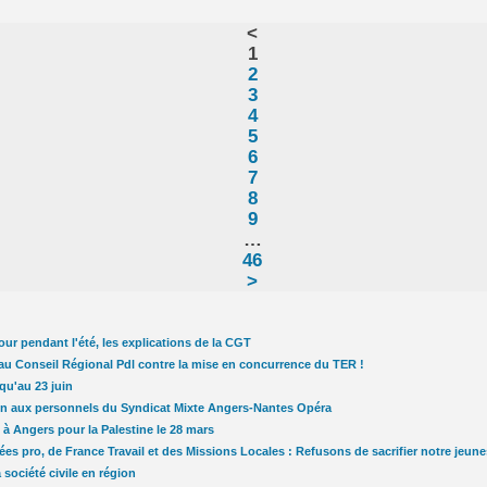
<
1
2
3
4
5
6
7
8
9
…
46
>
ur pendant l'été, les explications de la CGT
s au Conseil Régional Pdl contre la mise en concurrence du TER !
qu'au 23 juin
 aux personnels du Syndicat Mixte Angers-Nantes Opéra
 à Angers pour la Palestine le 28 mars
es pro, de France Travail et des Missions Locales : Refusons de sacrifier notre jeune
 société civile en région