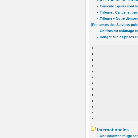
49.3, L’ARME DES FAIB
-
Canicule : quels sont le
-
Tribune : Cancer et tra
-
Tribune « Notre démocra
(Printemps des Services publ
-
Chiffres du chômage en
-
Danger sur les prises 
Internationales
-
Une colombe rouge sa