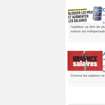
me
L
l’addition va être de 
voiture est indispensab
d
C
f
Comme les salaires ne 