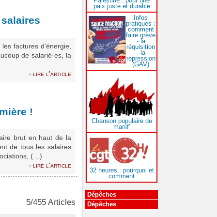
Palestine : pour une
paix juste et durable
Infos
 salaires
pratiques :
comment
faire grève
- la
les factures d’énergie,
réquisition
- la
ucoup de salarié·es, la
répression
(GAV)
lire l'article
mière !
Chanson populaire de
manif’
aire brut en haut de la
nt de tous les salaires
ociations, (…)
lire l'article
32 heures : pourquoi et
comment
Dépêches
5/455 Articles
Dépêches