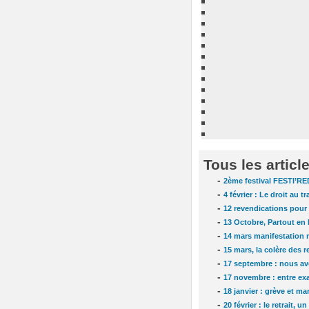
Tous les articl
-
2ème festival FESTI’RE
-
4 février : Le droit au t
-
12 revendications pour 
-
13 Octobre, Partout en 
-
14 mars manifestation n
-
15 mars, la colère des r
-
17 septembre : nous av
-
17 novembre : entre exa
-
18 janvier : grève et ma
-
20 février : le retrait, u