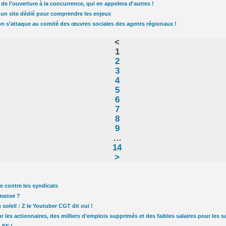
de l'ouverture à la concurrence, qui en appelera d'autres !
n site dédié pour comprendre les enjeux
on s’attaque au comité des œuvres sociales des agents régionaux !
<
1
2
3
4
5
6
7
8
9
…
14
>
e contre les syndicats
masse ?
 soleil : Z le Youtuber CGT dit oui !
r les actionnaires, des milliers d’emplois supprimés et des faibles salaires pour les sa