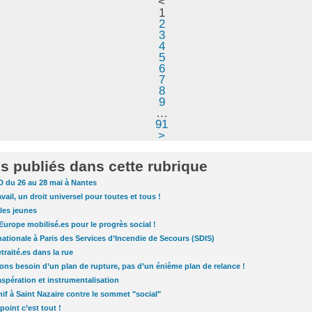
<
1
2
3
4
5
6
7
8
9
…
91
>
es publiés dans cette rubrique
D du 26 au 28 mai à Nantes
ravail, un droit universel pour toutes et tous !
les jeunes
Europe mobilisé.es pour le progrès social !
ationale à Paris des Services d’Incendie de Secours (SDIS)
etraité.es dans la rue
ons besoin d’un plan de rupture, pas d’un énième plan de relance !
spération et instrumentalisation
nif à Saint Nazaire contre le sommet "social"
n point c’est tout !