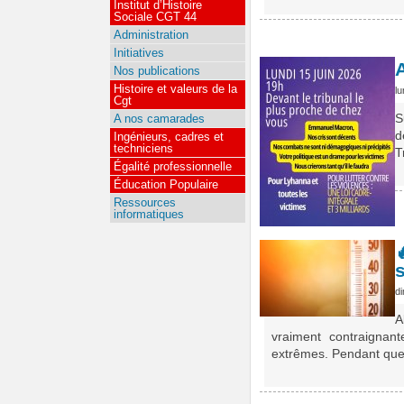
Institut d’Histoire
Sociale CGT 44
Administration
Initiatives
Nos publications
Histoire et valeurs de la
lu
Cgt
S
A nos camarades
d
Ingénieurs, cadres et
techniciens
T
Égalité professionnelle
Éducation Populaire
Ressources
informatiques
s
d
A
vraiment contraignan
extrêmes. Pendant que l