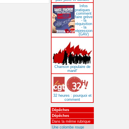
Infos
pratiques :
comment
faire grève
- la
réquisition
- la
répression
(GAV)
Chanson populaire de
manif’
32 heures : pourquoi et
comment
Dépêches
Dépêches
Dans la même rubrique
Une colombe rouge