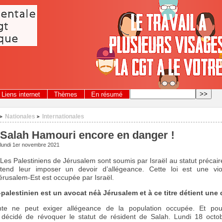
Liens internet
Thèmes
En résumé
Nationales
Internationales
>
>
Salah Hamouri encore en danger !
lundi 1er novembre 2021
Les Palestiniens de Jérusalem sont soumis par Israël au statut précaire
tend leur imposer un devoir d’allégeance. Cette loi est une vio
 Jérusalem-Est est occupée par Israël.
lestinien est un avocat néà Jérusalem et à ce titre détient une c
e ne peut exiger allégeance de la population occupée. Et pour
 décidé de révoquer le statut de résident de Salah. Lundi 18 octobre