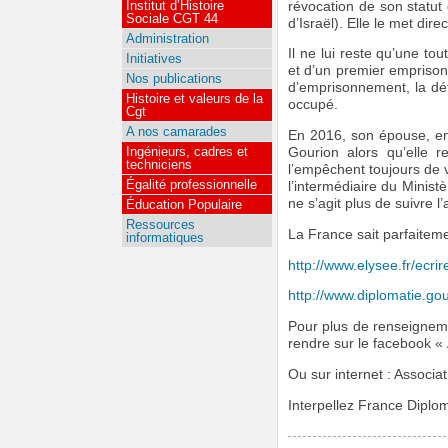
Institut d’Histoire
révocation de son statut 
Sociale CGT 44
d’Israël). Elle le met di
Administration
Il ne lui reste qu’une to
Initiatives
et d’un premier emprisonn
Nos publications
d’emprisonnement, la dét
Histoire et valeurs de la
occupé.
Cgt
A nos camarades
En 2016, son épouse, en
Ingénieurs, cadres et
Gourion alors qu’elle r
techniciens
l’empêchent toujours de 
Égalité professionnelle
l’intermédiaire du Ministè
ne s’agit plus de suivre 
Éducation Populaire
Ressources
La France sait parfaitemen
informatiques
http://www.elysee.fr/ecri
http://www.diplomatie.gou
Pour plus de renseignem
rendre sur le facebook « 
Ou sur internet : Associa
Interpellez France Diplom