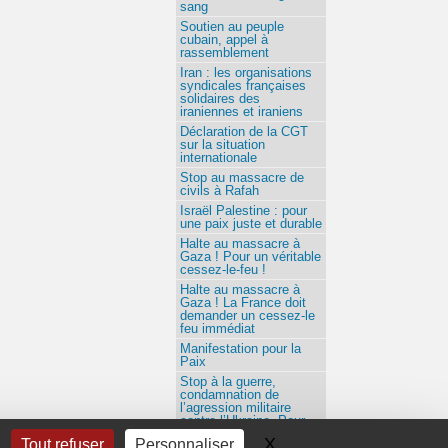
sang
Soutien au peuple
cubain, appel à
rassemblement
Iran : les organisations
syndicales françaises
solidaires des
iraniennes et iraniens
Déclaration de la CGT
sur la situation
internationale
Stop au massacre de
civils à Rafah
Israël Palestine : pour
une paix juste et durable
Halte au massacre à
Gaza ! Pour un véritable
cessez-le-feu !
Halte au massacre à
Gaza ! La France doit
demander un cessez-le
feu immédiat
Manifestation pour la
Paix
Stop à la guerre,
condamnation de
l’agression militaire
contre l’Ukraine, Pour
une solution négociée
X
Masquer le bandeau 
Tout refuser
Personnaliser