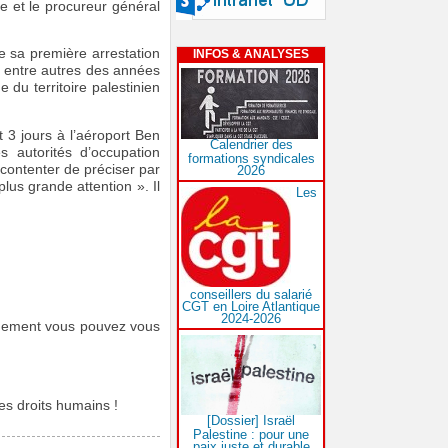
ce et le procureur général
de sa première arrestation
INFOS & ANALYSES
, entre autres des années
du territoire palestinien
3 jours à l’aéroport Ben
Calendrier des
s autorités d’occupation
formations syndicales
contenter de préciser par
2026
plus grande attention ». Il
Les
conseillers du salarié
CGT en Loire Atlantique
2024-2026
rnement vous pouvez vous
es droits humains !
[Dossier] Israël
Palestine : pour une
paix juste et durable