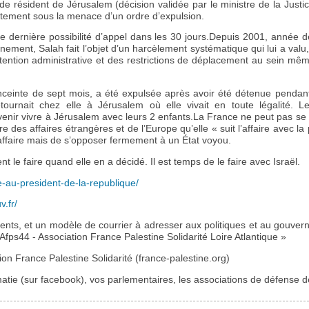
de résident de Jérusalem (décision validée par le ministre de la Justi
rectement sous la menace d’un ordre d’expulsion.
ute dernière possibilité d’appel dans les 30 jours.Depuis 2001, année 
ement, Salah fait l’objet d’un harcèlement systématique qui lui a valu
ention administrative et des restrictions de déplacement au sein même 
ceinte de sept mois, a été expulsée après avoir été détenue pendant 
etournait chez elle à Jérusalem où elle vivait en toute légalité. Le
venir vivre à Jérusalem avec leurs 2 enfants.La France ne peut pas se 
re des affaires étrangères et de l’Europe qu’elle « suit l’affaire avec la 
l’affaire mais de s’opposer fermement à un État voyou.
t le faire quand elle en a décidé. Il est temps de le faire avec Israël.
re-au-president-de-la-republique/
v.fr/
ents, et un modèle de courrier à adresser aux politiques et au gouve
Afps44 - Association France Palestine Solidarité Loire Atlantique »
tion France Palestine Solidarité (france-palestine.org)
atie (sur facebook), vos parlementaires, les associations de défense d