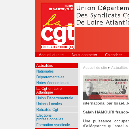
Panneau de gestion des cookies
Accueil du site
Nous contacter
Calendrier
Actualités
Accueil du site
Actualités
>
Nationales
Départementales
Notes économiques
La Cgt en Loire-
Atlantique
Union Départementale
international par Israël.
Unions Locales
Retraités Cgt
Salah HAMOURI franco-pa
Elections
professionnelles
Une puissance occupant
Formation syndicale
d’allégeance qu’Israël a