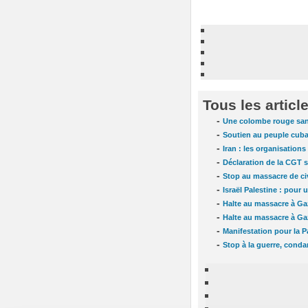
Tous les articl
-
Une colombe rouge sa
-
Soutien au peuple cuba
-
Iran : les organisations
-
Déclaration de la CGT su
-
Stop au massacre de civ
-
Israël Palestine : pour 
-
Halte au massacre à Gaz
-
Halte au massacre à Ga
-
Manifestation pour la P
-
Stop à la guerre, conda