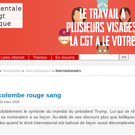
Liens internet
Thèmes
En résumé
Nationales
Internationales
Internationales
>
>
>
colombe rouge sang
15 mars 2026
robablement le symbole du mandat du président Trump. Lui qui se rê
 sa nomination à sa façon. Au-delà de ses discours plus que bellique
les quand le droit international est bafoué de façon aussi décomplexée