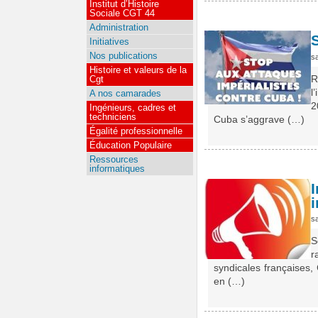
Institut d’Histoire
Sociale CGT 44
Administration
Initiatives
Nos publications
s
Histoire et valeurs de la
R
Cgt
l
A nos camarades
2
Ingénieurs, cadres et
techniciens
Cuba s’aggrave (…)
Égalité professionnelle
Éducation Populaire
Ressources
informatiques
i
s
S
r
syndicales françaises,
en (…)