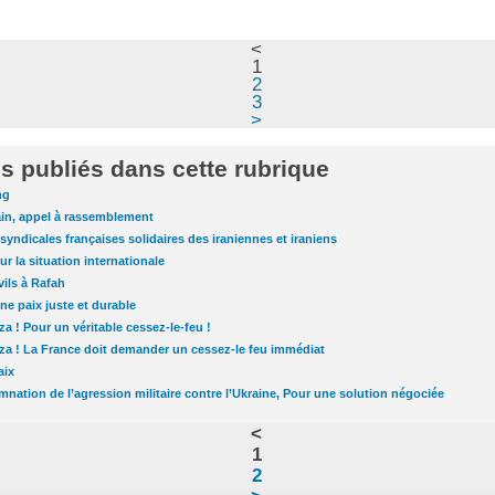
<
1
2
3
>
es publiés dans cette rubrique
ng
in, appel à rassemblement
 syndicales françaises solidaires des iraniennes et iraniens
r la situation internationale
ils à Rafah
une paix juste et durable
a ! Pour un véritable cessez-le-feu !
za ! La France doit demander un cessez-le feu immédiat
aix
mnation de l’agression militaire contre l’Ukraine, Pour une solution négociée
<
1
2