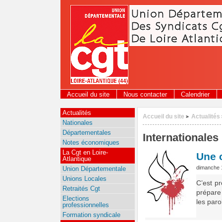
Panneau de gestion des cookies
Accueil du site
Nous contacter
Calendrier
Actualités
Accueil du site
Actualités
>
Nationales
Départementales
Internationales
Notes économiques
La Cgt en Loire-
Une 
Atlantique
dimanche 
Union Départementale
Unions Locales
C’est p
Retraités Cgt
prépare
Elections
les paro
professionnelles
Formation syndicale