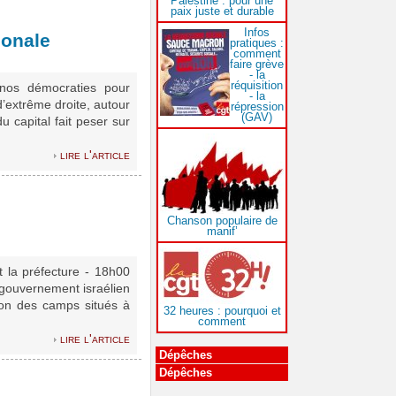
Palestine : pour une
paix juste et durable
Infos
ionale
pratiques :
comment
faire grève
- la
réquisition
r nos démocraties pour
- la
d’extrême droite, autour
répression
(GAV)
capital fait peser sur
lire l'article
Chanson populaire de
manif’
 la préfecture - 18h00
 gouvernement israélien
on des camps situés à
32 heures : pourquoi et
comment
lire l'article
Dépêches
Dépêches