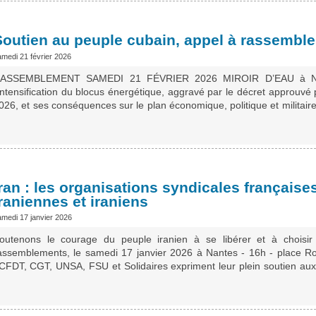
Soutien au peuple cubain, appel à rassembl
amedi 21 février 2026
ASSEMBLEMENT SAMEDI 21 FÉVRIER 2026 MIROIR D’EAU à Nan
’intensification du blocus énergétique, aggravé par le décret approuvé
026, et ses conséquences sur le plan économique, politique et militaire, 
Iran : les organisations syndicales française
raniennes et iraniens
amedi 17 janvier 2026
outenons le courage du peuple iranien à se libérer et à choisir
assemblements, le samedi 17 janvier 2026 à Nantes - 16h - place Ro
 CFDT, CGT, UNSA, FSU et Solidaires expriment leur plein soutien aux