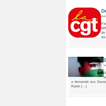
Dé
mar
Fa
déf
de
les
m
J
d
a demandé aux Gazaou
Rafah (…)