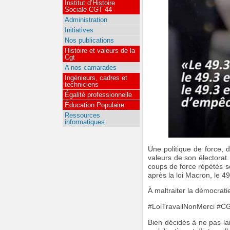
Institut d’Histoire
Sociale CGT 44
Administration
Initiatives
Nos publications
Histoire et valeurs de la
Cgt
A nos camarades
Ingénieurs, cadres et
techniciens
Égalité professionnelle
Éducation Populaire
Ressources
informatiques
Une politique de force,
valeurs de son électorat.
coups de force répétés so
après la loi Macron, le 4
À maltraiter la démocrati
#LoiTravailNonMerci #
Bien décidés à ne pas lai