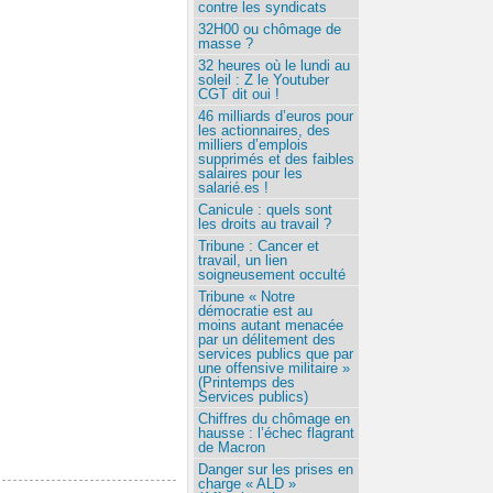
contre les syndicats
32H00 ou chômage de
masse ?
32 heures où le lundi au
soleil : Z le Youtuber
CGT dit oui !
46 milliards d’euros pour
les actionnaires, des
milliers d’emplois
supprimés et des faibles
salaires pour les
salarié.es !
Canicule : quels sont
les droits au travail ?
Tribune : Cancer et
travail, un lien
soigneusement occulté
Tribune « Notre
démocratie est au
moins autant menacée
par un délitement des
services publics que par
une offensive militaire »
(Printemps des
Services publics)
Chiffres du chômage en
hausse : l’échec flagrant
de Macron
Danger sur les prises en
charge « ALD »