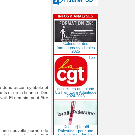
INFOS & ANALYSES
Calendrier des
formations syndicales
2026
Les
ra donc aucun symbole et
conseillers du salarié
CGT en Loire Atlantique
ants et de la finance. Des
2024-2026
vail. Et demain, peut-être
[Dossier] Israël
 à une nouvelle journée de
Palestine : pour une
paix juste et durable