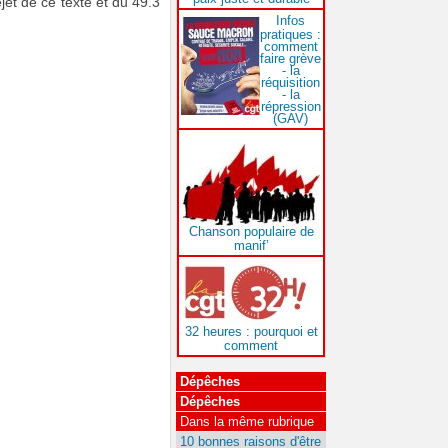
ejet de ce texte et du 49.3
Infos
pratiques :
comment
faire grève
- la
réquisition
- la
répression
(GAV)
Chanson populaire de
manif’
32 heures : pourquoi et
comment
Dépêches
Dépêches
Dans la même rubrique
10 bonnes raisons d'être