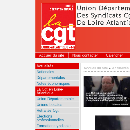
Panneau de gestion des cookies
Accueil du site
Nous contacter
Calendrier
Actualités
Accueil du site
Actualités
>
Nationales
Départementales
Notes économiques
La Cgt en Loire-
Atlantique
Union Départementale
Unions Locales
Retraités Cgt
Elections
professionnelles
Formation syndicale