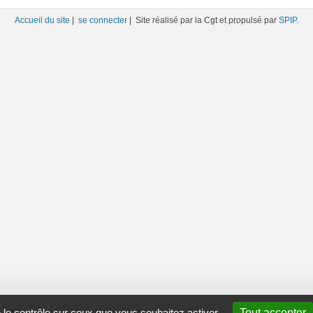
Accueil du site
|
se connecter
| Site réalisé par la Cgt et propulsé par
SPIP
.
e le contrôle sur ceux que vous souhaitez activer
Tout accepter