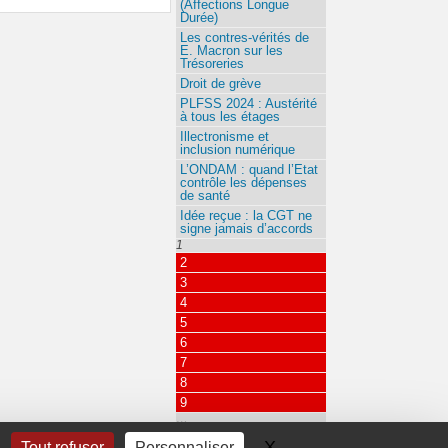
(Affections Longue
Durée)
Les contres-vérités de
E. Macron sur les
Trésoreries
Droit de grève
PLFSS 2024 : Austérité
à tous les étages
Illectronisme et
inclusion numérique
L’ONDAM : quand l’Etat
contrôle les dépenses
de santé
Idée reçue : la CGT ne
signe jamais d’accords
1
2
3
4
5
6
7
8
9
…
12
X
Masquer le bandeau 
Tout refuser
Personnaliser