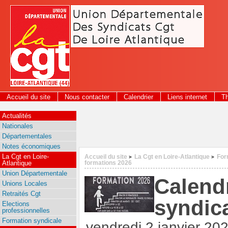
Panneau de gestion des cookies
Accueil du site
Nous contacter
Calendrier
Liens internet
T
2026
Actualités
Nationales
Départementales
Notes économiques
La Cgt en Loire-
Accueil du site
La Cgt en Loire-Atlantique
For
>
>
Atlantique
formations 2026
Union Départementale
Calend
Unions Locales
Retraités Cgt
syndic
Elections
professionnelles
Formation syndicale
vendredi 2 janvier 20