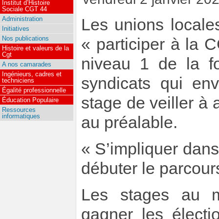
Institut d’Histoire
Sociale CGT 44
Administration
Les unions locale
Initiatives
Nos publications
« participer à la 
Histoire et valeurs de la
Cgt
niveau 1 de la f
A nos camarades
Ingénieurs, cadres et
syndicats qui en
techniciens
Égalité professionnelle
stage de veiller à 
Éducation Populaire
Ressources
informatiques
au préalable.
« S’impliquer dans
débuter le parcour
Les stages au 
gagner les électi