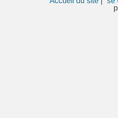
Accueil du site
|
se 
p