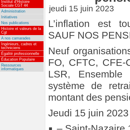
Institut d’Histoire
Sociale CGT 44
jeudi 15 juin 2023
Administration
Initiatives
L’inflation est
Nos publications
Histoire et valeurs de la
SAUF NOS PENSI
Cgt
A nos camarades
Ingénieurs, cadres et
Neuf organisations
techniciens
Égalité professionnelle
FO, CFTC, CFE-C
Éducation Populaire
Ressources
informatiques
LSR, Ensemble &
système de retra
montant des pensio
Jeudi 15 juin 2023
– Saint-Nazaire 