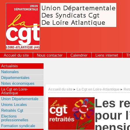
Panneau de gestion des cookies
Accueil du site
Nous contacter
Calendrier
Liens internet
T
2026
Actualités
Nationales
Départementales
Notes économiques
La Cgt en Loire-
Accueil du site
La Cgt en Loire-Atlantique
Ret
>
>
Atlantique
Les re
Union Départementale
Unions Locales
Retraités Cgt
pour 
Elections
professionnelles
pensi
Formation syndicale