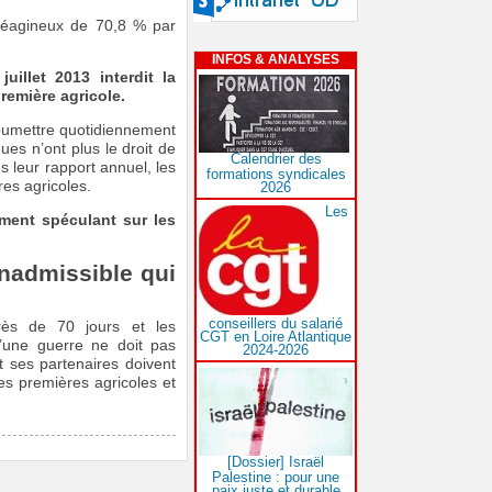
oléagineux de 70,8 % par
INFOS & ANALYSES
uillet 2013 interdit la
remière agricole.
 soumettre quotidiennement
ues n’ont plus le droit de
Calendrier des
s leur rapport annuel, les
formations syndicales
res agricoles.
2026
Les
ment spéculant sur les
inadmissible qui
conseillers du salarié
rès de 70 jours et les
CGT en Loire Atlantique
’une guerre ne doit pas
2024-2026
t ses partenaires doivent
es premières agricoles et
[Dossier] Israël
Palestine : pour une
paix juste et durable