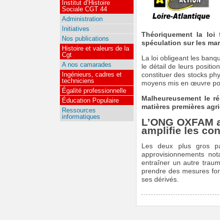
Institut d’Histoire
Sociale CGT 44
Administration
Initiatives
Théoriquement la loi f
Nos publications
spéculation sur les mar
Histoire et valeurs de la
Cgt
La loi obligeant les banq
A nos camarades
le détail de leurs positi
Ingénieurs, cadres et
constituer des stocks phy
techniciens
moyens mis en œuvre pour 
Égalité professionnelle
Malheureusement le ré
Éducation Populaire
matières premières agr
Ressources
informatiques
L’ONG OXFAM ava
amplifie les co
Les deux plus gros pa
approvisionnements not
entraîner un autre traum
prendre des mesures fort
ses dérivés.