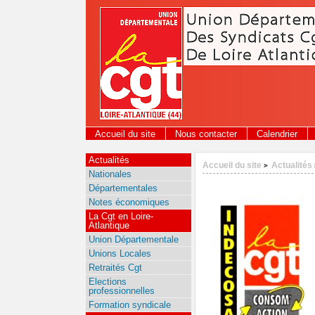
Panneau de gestion des cookies
Accueil du site
Nous contacter
Calendrier
Actualités
Accueil du site
Actualités
>
Nationales
Départementales
Notes économiques
La Cgt en Loire-
Atlantique
Union Départementale
Unions Locales
Retraités Cgt
Elections
professionnelles
Formation syndicale