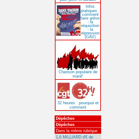
Infos
pratiques :
comment
faire grève
- la
réquisition
- la
répression
(GAV)
Chanson populaire de
manif’
32 heures : pourquoi et
comment
Dépêches
Dépêches
Dans la même rubrique
1,6 MILLIARD d'€ de