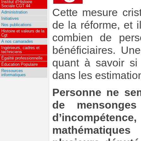
Institut d’Histoire
Sociale CGT 44
Cette mesure cris
Administration
Initiatives
de la réforme, et 
Nos publications
Histoire et valeurs de la
combien de perso
Cgt
A nos camarades
bénéficiaires. Une
Ingénieurs, cadres et
techniciens
Égalité professionnelle
quant à savoir s
Éducation Populaire
Ressources
dans les estimatio
informatiques
Personne ne sem
de mensonges 
d’incompétence,
mathématiques