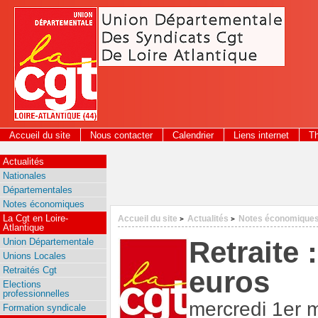
Panneau de gestion des cookies
Accueil du site
Nous contacter
Calendrier
Liens internet
T
2026
Actualités
Nationales
Départementales
Notes économiques
La Cgt en Loire-
Accueil du site
Actualités
Notes économique
>
>
Atlantique
Retraite 
Union Départementale
Unions Locales
Retraités Cgt
euros
Elections
professionnelles
mercredi 1er 
Formation syndicale