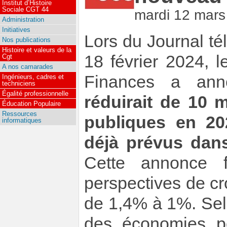
Institut d’Histoire
Sociale CGT 44
mardi 12 mars
Administration
Initiatives
Lors du Journal t
Nos publications
Histoire et valeurs de la
18 février 2024, 
Cgt
A nos camarades
Finances a an
Ingénieurs, cadres et
techniciens
Égalité professionnelle
réduirait de 10 
Éducation Populaire
Ressources
publiques en 20
informatiques
déjà prévus dans
Cette annonce f
perspectives de c
de 1,4% à 1%. Selo
des économies po