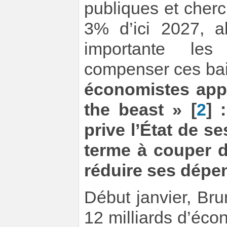
publiques et cherch
3% d’ici 2027, a
importante le
compenser ces bai
économistes appe
the beast »
[
2
]
:
prive l’État de s
terme à couper d
réduire ses dépe
Début janvier, Br
12 milliards d’éc