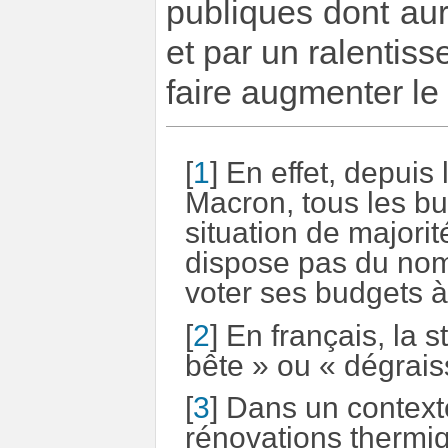
publiques dont au
et par un ralentiss
faire augmenter l
[
1
]
En effet, depuis
Macron, tous les bu
situation de majori
dispose pas du nomb
voter ses budgets à
[
2
]
En français, la s
bête » ou « dégrai
[
3
]
Dans un contexte
rénovations thermi