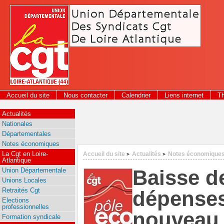
Panneau de gestion des cookies
Accueil du site
Nous contacter
Calendrier
Liens internet
T
2026
Actualités
Nationales
Départementales
Notes économiques
La Cgt en Loire-
Accueil du site
Actualités
Notes économique
>
>
Atlantique
Baisse de
Union Départementale
Unions Locales
Retraités Cgt
dépenses
Elections
professionnelles
nouveau r
Formation syndicale