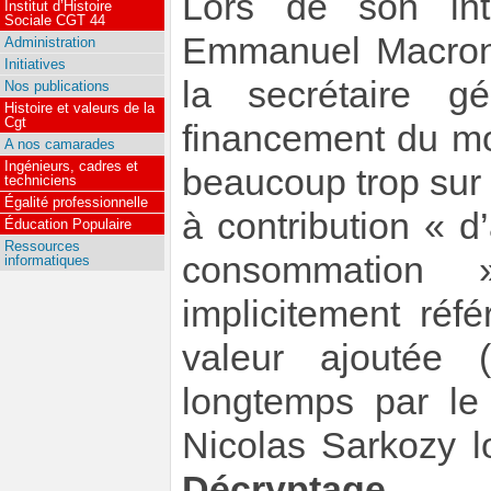
Lors de son int
Institut d’Histoire
Sociale CGT 44
Emmanuel Macron 
Administration
Initiatives
la secrétaire 
Nos publications
Histoire et valeurs de la
Cgt
financement du mod
A nos camarades
Ingénieurs, cadres et
beaucoup trop sur l
techniciens
Égalité professionnelle
à contribution « d’
Éducation Populaire
Ressources
consommation
informatiques
implicitement réf
valeur ajoutée 
longtemps par le
Nicolas Sarkozy l
Décryptage
.