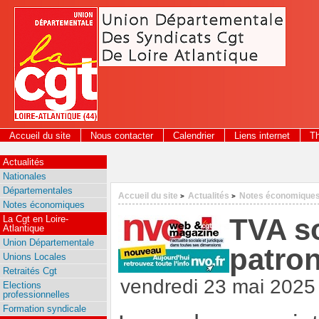
Panneau de gestion des cookies
Accueil du site
Nous contacter
Calendrier
Liens internet
T
Actualités
Nationales
Départementales
Accueil du site
Actualités
Notes économique
>
>
Notes économiques
TVA so
La Cgt en Loire-
Atlantique
Union Départementale
patron
Unions Locales
Retraités Cgt
vendredi 23 mai 2025
Elections
professionnelles
Formation syndicale