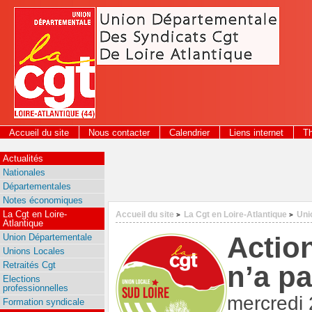
Panneau de gestion des cookies
Accueil du site
Nous contacter
Calendrier
Liens internet
T
2026
Actualités
Nationales
Départementales
Notes économiques
La Cgt en Loire-
Accueil du site
La Cgt en Loire-Atlantique
Uni
>
>
Atlantique
Action
Union Départementale
Unions Locales
Retraités Cgt
n’a pa
Elections
professionnelles
mercredi 
Formation syndicale