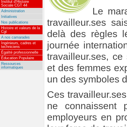
Institut d’Histoire
Sociale CGT 44
Le mar
Administration
Initiatives
travailleur.ses sa
Nos publications
Histoire et valeurs de la
delà des règles l
Cgt
A nos camarades
journée internatio
Ingénieurs, cadres et
techniciens
Égalité professionnelle
travailleur.ses, 
Éducation Populaire
Ressources
et des femmes expl
informatiques
un des symboles de
Ces travailleur.ses
ne connaissent p
employeurs en prof