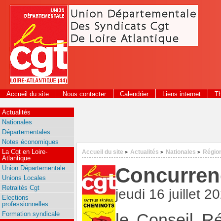
Panneau de gestion des cookies
Accueil du site
Nous contacter
Calendrier
Liens internet
T
2026
Actualités
Nationales
Départementales
Notes économiques
La Cgt en Loire-
Accueil du site
Actualités
Nationales
Régio
>
>
>
Atlantique
Concurren
Union Départementale
Unions Locales
Retraités Cgt
jeudi 16 juillet 2
Elections
professionnelles
Formation syndicale
le Conseil R