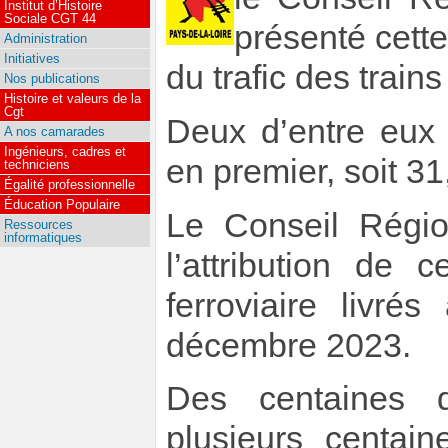
Institut d’Histoire
Sociale CGT 44
présenté cett
Administration
Initiatives
du trafic des trains
Nos publications
Histoire et valeurs de la
Cgt
Deux d’entre eux 
A nos camarades
Ingénieurs, cadres et
en premier, soit 31,
techniciens
Égalité professionnelle
Éducation Populaire
Le Conseil Régio
Ressources
informatiques
l’attribution de 
ferroviaire livré
décembre 2023.
Des centaines d
plusieurs centai