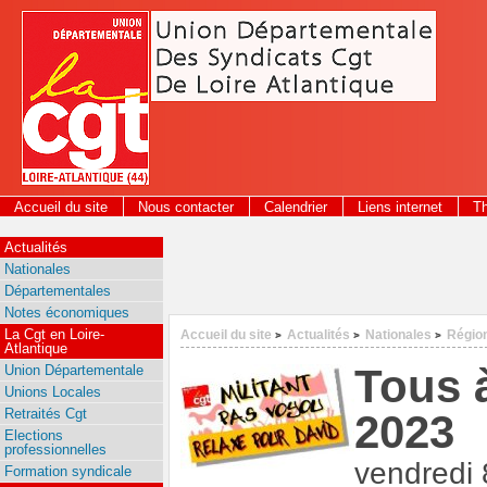
Panneau de gestion des cookies
Accueil du site
Nous contacter
Calendrier
Liens internet
T
2026
Actualités
Nationales
Départementales
Notes économiques
La Cgt en Loire-
Accueil du site
Actualités
Nationales
Régio
>
>
>
Atlantique
Tous 
Union Départementale
Unions Locales
Retraités Cgt
2023
Elections
professionnelles
vendredi
Formation syndicale