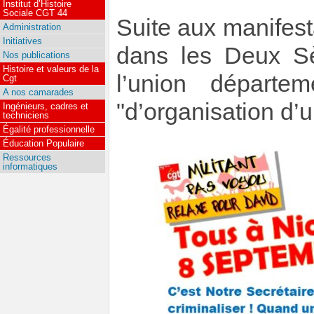
Institut d’Histoire
Sociale CGT 44
Suite aux manifes
Administration
Initiatives
dans les Deux Sè
Nos publications
Histoire et valeurs de la
l’union départ
Cgt
A nos camarades
"d’organisation d’u
Ingénieurs, cadres et
techniciens
Égalité professionnelle
Éducation Populaire
Ressources
informatiques