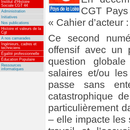
Institut d’Histoire
Sociale CGT 44
CGT Pays d
Administration
Initiatives
« Cahier d’acteur :
Nos publications
Histoire et valeurs de la
Cgt
Ce second numé
A nos camarades
Ingénieurs, cadres et
offensif avec un 
techniciens
Égalité professionnelle
question global
Éducation Populaire
Ressources
informatiques
salaires et/ou le
passe sans ente
catastrophique d
particulièrement 
– elle impacte les