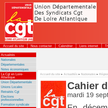
Panneau de gestion des cookies
Accueil du site
Nous contacter
Calendrier
Liens internet
T
2026
Actualités
Nationales
Départementales
Notes économiques
La Cgt en Loire-
Accueil du site
Actualités
Nationales
Régio
>
>
>
Atlantique
Cahier d
Union Départementale
Unions Locales
Retraités Cgt
mardi 19 se
Elections
professionnelles
Formation syndicale
En décemb