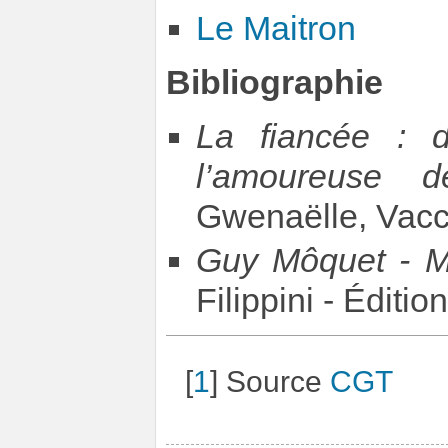
Le Maitron
Bibliographie
La fiancée : d
l’amoureuse 
Gwenaëlle, Vacc
Guy Môquet - M
Filippini - Éditio
[
1
]
Source
CGT