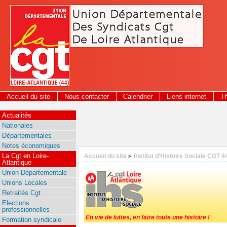
Panneau de gestion des cookies
Accueil du site
Nous contacter
Calendrier
Liens internet
T
2026
Actualités
Nationales
Départementales
Notes économiques
La Cgt en Loire-
Accueil du site
Institut d’Histoire Sociale CGT 4
>
Atlantique
Union Départementale
Unions Locales
Retraités Cgt
Elections
professionnelles
En vie de luttes, en faire toute une histoire !
Formation syndicale