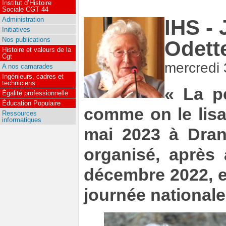
Institut d’Histoire
Sociale CGT 44
Administration
IHS - 
Initiatives
Nos publications
Odette
Histoire et valeurs de la
Cgt
mercredi
A nos camarades
Ingénieurs, cadres et
techniciens
« La p
Égalité professionnelle
Éducation Populaire
comme on le lisa
Ressources
informatiques
mai 2023 à Dran
organisé, après 
décembre 2022, e
journée nationale