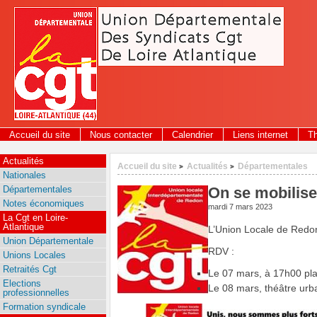
Panneau de gestion des cookies
Accueil du site
Nous contacter
Calendrier
Liens internet
T
Actualités
Accueil du site
Actualités
Départementales
>
>
Nationales
Départementales
On se mobilise
Notes économiques
mardi 7 mars 2023
La Cgt en Loire-
Atlantique
L’Union Locale de Redon
Union Départementale
RDV :
Unions Locales
Retraités Cgt
Le 07 mars, à 17h00 pla
Elections
Le 08 mars, théâtre urb
professionnelles
Formation syndicale