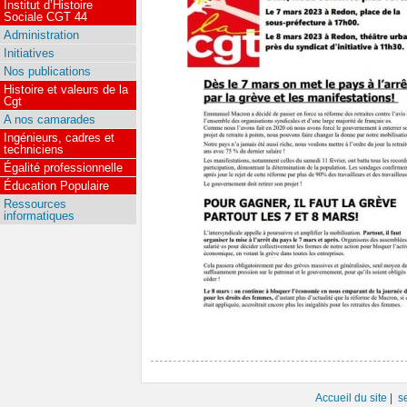
Institut d’Histoire
Sociale CGT 44
Administration
Initiatives
Nos publications
Histoire et valeurs de la
Cgt
A nos camarades
Ingénieurs, cadres et
techniciens
Égalité professionnelle
Éducation Populaire
Ressources
informatiques
Accueil du site
|
s