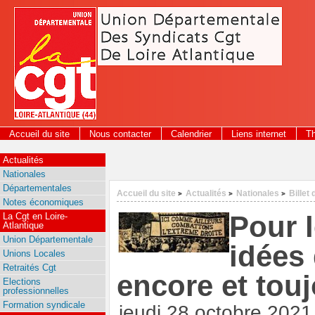
Panneau de gestion des cookies
Accueil du site
Nous contacter
Calendrier
Liens internet
T
Actualités
Nationales
Départementales
Accueil du site
Actualités
Nationales
Billet 
>
>
>
Notes économiques
Pour l
La Cgt en Loire-
Atlantique
Union Départementale
idées 
Unions Locales
Retraités Cgt
encore et tou
Elections
professionnelles
Formation syndicale
jeudi 28 octobre 2021