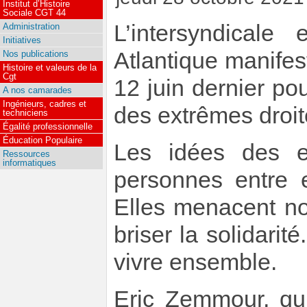
Institut d’Histoire
Sociale CGT 44
L’intersyndicale 
Administration
Initiatives
Atlantique manifes
Nos publications
Histoire et valeurs de la
Cgt
12 juin dernier pou
A nos camarades
Ingénieurs, cadres et
des extrêmes droit
techniciens
Égalité professionnelle
Éducation Populaire
Les idées des e
Ressources
informatiques
personnes entre e
Elles menacent nos
briser la solidarit
vivre ensemble.
Eric Zemmour, qui