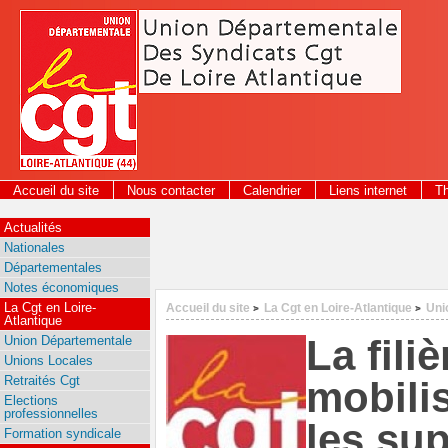
Panneau de gestion des cookies
Accueil du site
Nous contacter
Calendrier
Liens internet
T
2026
Actualités
Nationales
Départementales
Notes économiques
La Cgt en Loire-
Accueil du site
La Cgt en Loire-Atlantique
Uni
>
>
Atlantique
La fili
Union Départementale
Unions Locales
Retraités Cgt
mobilis
Elections
professionnelles
les su
Formation syndicale