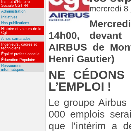
Institut d’Histoire
Sociale CGT 44
mercredi 8 
Administration
Initiatives
Mercred
Nos publications
Histoire et valeurs de la
14h00, devant l
Cgt
A nos camarades
AIRBUS de Monto
Ingénieurs, cadres et
techniciens
Égalité professionnelle
Henri Gautier)
Éducation Populaire
Ressources
informatiques
NE CÉDONS
L’EMPLOI !
Le groupe Airbus
000 emplois sera
que l’intérim a d