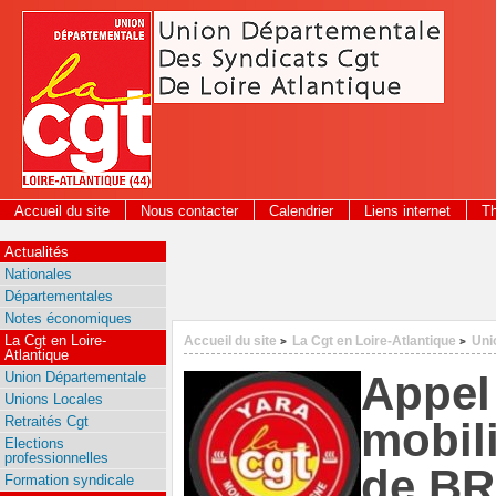
Panneau de gestion des cookies
Accueil du site
Nous contacter
Calendrier
Liens internet
T
2026
Actualités
Nationales
Départementales
Notes économiques
La Cgt en Loire-
Accueil du site
La Cgt en Loire-Atlantique
Uni
>
>
Atlantique
Appel 
Union Départementale
Unions Locales
Retraités Cgt
mobil
Elections
professionnelles
de B
Formation syndicale