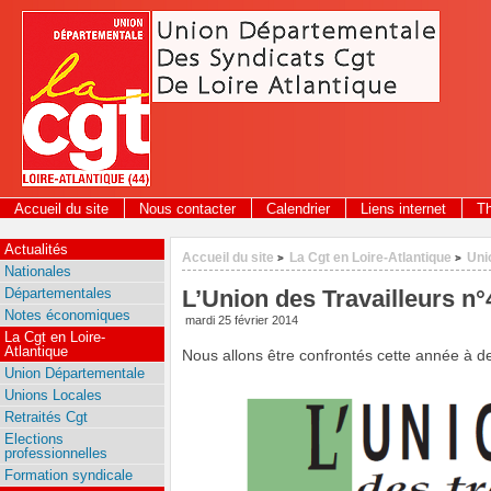
Panneau de gestion des cookies
Accueil du site
Nous contacter
Calendrier
Liens internet
T
Actualités
Accueil du site
La Cgt en Loire-Atlantique
Uni
>
>
Nationales
Départementales
L’Union des Travailleurs n°
Notes économiques
mardi 25 février 2014
La Cgt en Loire-
Atlantique
Nous allons être confrontés cette année à 
Union Départementale
Unions Locales
Retraités Cgt
Elections
professionnelles
Formation syndicale