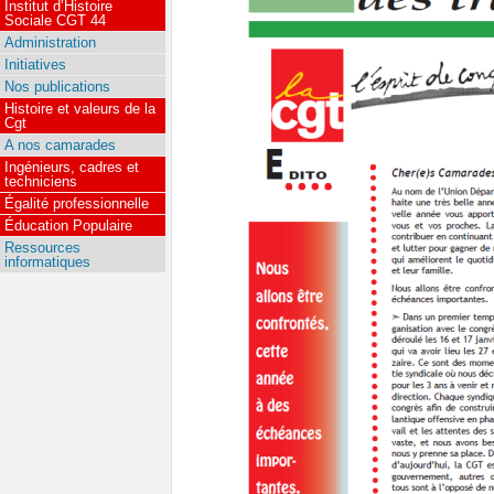
Institut d’Histoire
Sociale CGT 44
Administration
Initiatives
Nos publications
Histoire et valeurs de la
Cgt
A nos camarades
Ingénieurs, cadres et
techniciens
Égalité professionnelle
Éducation Populaire
Ressources
informatiques