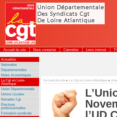
Panneau de gestion des cookies
Accueil du site
Nous contacter
Calendrier
Liens internet
T
2026
Actualités
Nationales
Départementales
Notes économiques
La Cgt en Loire-
Accueil du site
La Cgt en Loire-Atlantique
Uni
>
>
Atlantique
L’Unio
Union Départementale
Unions Locales
Retraités Cgt
Novem
Elections
professionnelles
l’UD 
Formation syndicale