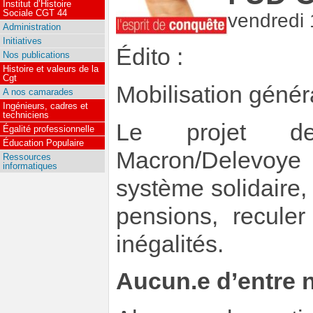
Institut d’Histoire
Sociale CGT 44
vendredi
Administration
Initiatives
Édito :
Nos publications
Histoire et valeurs de la
Cgt
Mobilisation généra
A nos camarades
Ingénieurs, cadres et
techniciens
Le projet de
Égalité professionnelle
Éducation Populaire
Macron/Delevoye
Ressources
informatiques
système solidaire,
pensions, reculer
inégalités.
Aucun.e d’entre 