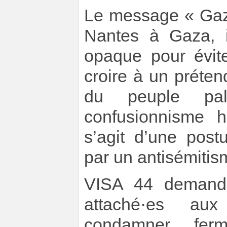
Le message « Gaza
Nantes à Gaza, i
opaque pour éviter
croire à un préten
du peuple pale
confusionnisme ha
s’agit d’une post
par un antisémitis
VISA 44 demande
attaché·es aux
condamner fer