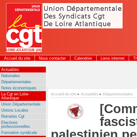
Panneau de gestion des cookies
Accueil du site
Nous contacter
Calendrier
Liens internet
T
2026
Actualités
Nationales
Départementales
Notes économiques
La Cgt en Loire-
Accueil du site
Actualités
Départementales
>
>
Atlantique
[Comm
Union Départementale
Unions Locales
Retraités Cgt
fascis
Elections
professionnelles
palestinien pe
Formation syndicale