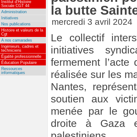
Institut d’Histoire
la butte Sain
Sociale CGT 44
Administration
Initiatives
mercredi 3 avril 2024
Nos publications
Histoire et valeurs de la
Cgt
Le collectif inte
A nos camarades
Ingénieurs, cadres et
initiatives synd
techniciens
Égalité professionnelle
fermement l’acte 
Éducation Populaire
Ressources
réalisée sur les m
informatiques
Nantes, représent
soutien aux vict
menée par le gou
droite à Gaza et
palestiniens.