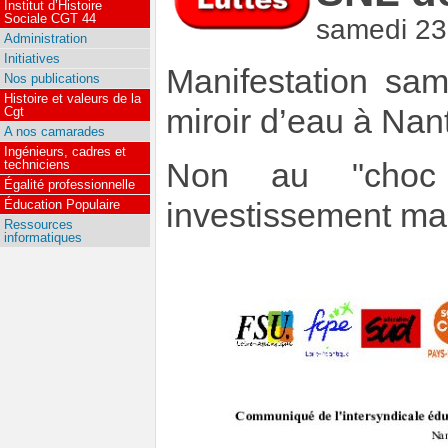
Institut d’Histoire
Sociale CGT 44
samedi 23
Administration
Initiatives
Manifestation sa
Nos publications
Histoire et valeurs de la
miroir d’eau à Nan
Cgt
A nos camarades
Ingénieurs, cadres et
Non au "choc
techniciens
Égalité professionnelle
investissement mas
Éducation Populaire
Ressources
informatiques