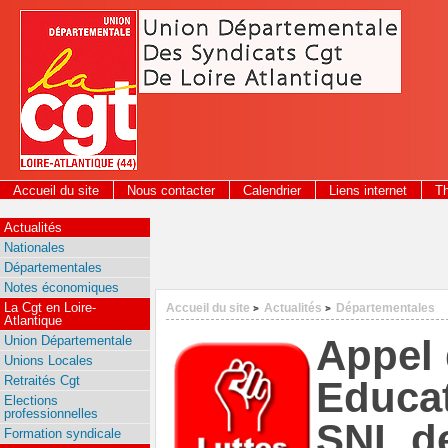
Panneau de gestion des cookies
Accueil du site
Nous contacter
Calendrier
Liens internet
T
2026
Actualités
Nationales
Départementales
Notes économiques
La Cgt en Loire-
Accueil du site
Actualités
Départementales
>
>
Atlantique
Appel 
Union Départementale
Unions Locales
Retraités Cgt
Educat
Elections
professionnelles
SNL de
Formation syndicale