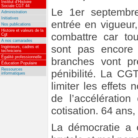
Institut d’Histoire
Sociale CGT 44
Le 1er septembre
Administration
Initiatives
entrée en vigueur
Nos publications
Histoire et valeurs de la
combattre car tou
Cgt
A nos camarades
sont pas encore 
Ingénieurs, cadres et
techniciens
Égalité professionnelle
branches vont pré
Éducation Populaire
Ressources
pénibilité. La CG
informatiques
limiter les effets 
de l’accélératio
cotisation. 64 ans,
La démocratie a 