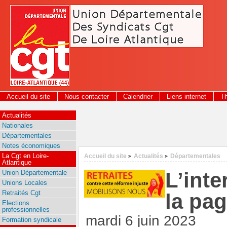
Panneau de gestion des cookies
Accueil du site
Nous contacter
Calendrier
Liens internet
T
2026
Actualités
Nationales
Départementales
Notes économiques
La Cgt en Loire-
Accueil du site
Actualités
Départementales
>
>
Atlantique
L’inte
Union Départementale
Unions Locales
Retraités Cgt
la pag
Elections
professionnelles
mardi 6 juin 2023
Formation syndicale