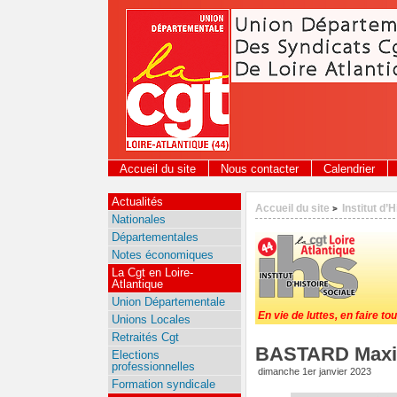
Panneau de gestion des cookies
Accueil du site
Nous contacter
Calendrier
Actualités
Accueil du site
Institut d’
>
Nationales
Départementales
Notes économiques
La Cgt en Loire-
Atlantique
Union Départementale
En vie de luttes, en faire tou
Unions Locales
Retraités Cgt
BASTARD Maxi
Elections
professionnelles
dimanche 1er janvier 2023
Formation syndicale