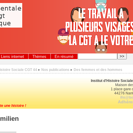
Liens internet
Thèmes
En résumé
Histoire Sociale CGT 44
Nos publications
Des femmes et des hommes
>
>
Institut d'Histoire Socia
Maison des
1 place gare d
44276 Nant
ihs@lac
Adhérer
te une histoire !
milien