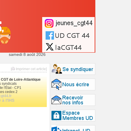
samedi 8 août 2026
[
Imprimer cet article]
le CGT de Loire-Atlantique
 syndicats
e l'État - CP1
es cedex 2
gt44.fr
 à l'IHS