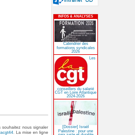
INFOS & ANALYSES
Calendrier des
formations syndicales
2026
Les
conseillers du salarié
CGT en Loire Atlantique
2024-2026
[Dossier] Israël
s souhaitez nous signaler
Palestine : pour une
lacgt44
. La mise en ligne
paix juste et durable