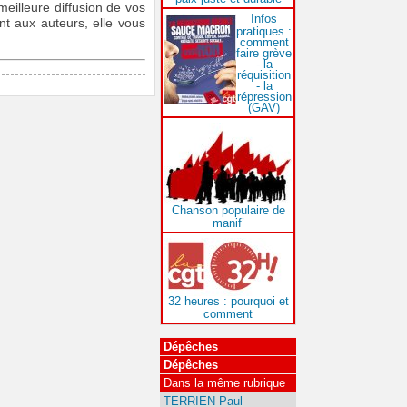
eilleure diffusion de vos
Infos
t aux auteurs, elle vous
pratiques :
comment
faire grève
- la
réquisition
- la
répression
(GAV)
Chanson populaire de
manif’
32 heures : pourquoi et
comment
Dépêches
Dépêches
Dans la même rubrique
TERRIEN Paul