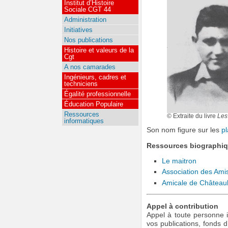
Institut d’Histoire
Sociale CGT 44
Administration
Initiatives
Nos publications
Histoire et valeurs de la
Cgt
A nos camarades
Ingénieurs, cadres et
techniciens
Égalité professionnelle
Éducation Populaire
Ressources
© Extraite du livre
Les 
informatiques
Son nom figure sur les
p
Ressources biographi
Le maitron
Association des Ami
Amicale de Châteaub
Appel à contribution
Appel à toute personne i
vos publications, fonds 