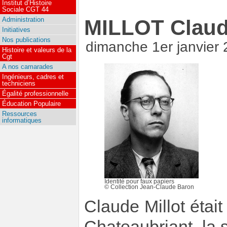
Institut d’Histoire
Sociale CGT 44
Administration
MILLOT Clau
Initiatives
Nos publications
dimanche 1er janvier
Histoire et valeurs de la
Cgt
A nos camarades
Ingénieurs, cadres et
techniciens
Égalité professionnelle
Éducation Populaire
Ressources
informatiques
Identité pour faux papiers
© Collection Jean-Claude Baron
Claude Millot était
Chateaubriant, la