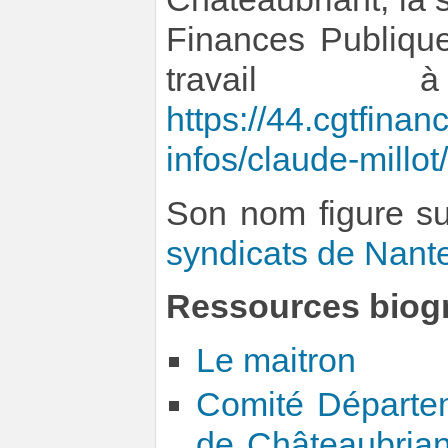
Finances Publiqu
travail
https://44.cgtfinan
infos/claude-millot/
Son nom figure s
syndicats de Nant
Ressources biog
Le maitron
Comité Départem
de Châteaubrian