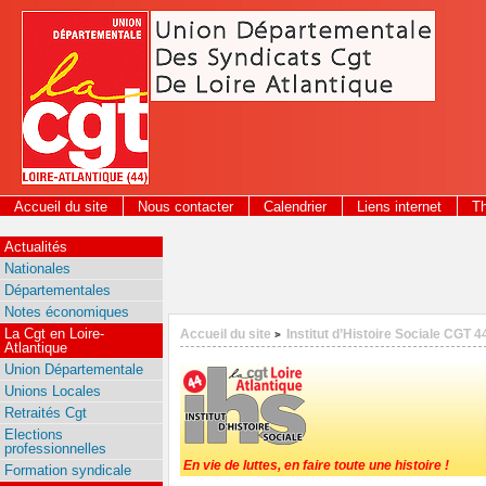
Panneau de gestion des cookies
Accueil du site
Nous contacter
Calendrier
Liens internet
T
2026
Actualités
Nationales
Départementales
Notes économiques
La Cgt en Loire-
Accueil du site
Institut d’Histoire Sociale CGT 4
>
Atlantique
Union Départementale
Unions Locales
Retraités Cgt
Elections
professionnelles
En vie de luttes, en faire toute une histoire !
Formation syndicale