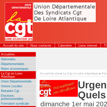
Panneau de gestion des cookies
Accueil du site
Nous contacter
Calendrier
Liens internet
T
2026
Actualités
Nationales
Départementales
Notes économiques
La Cgt en Loire-
Accueil du site
La Cgt en Loire-Atlantique
For
>
>
Atlantique
Urgen
Union Départementale
Unions Locales
Retraités Cgt
Quels
Elections
professionnelles
dimanche 1er mai 20
Formation syndicale