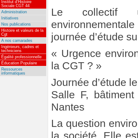
Institut d’Histoire
Sociale CGT 44
Le collectif 
Administration
Initiatives
environnementale
Nos publications
Histoire et valeurs de la
journée d’étude su
Cgt
A nos camarades
Ingénieurs, cadres et
Urgence enviro
techniciens
Égalité professionnelle
la CGT ?
Éducation Populaire
Ressources
informatiques
Journée d’étude l
Salle F, bâtiment
Nantes
La question envir
la société. Elle e