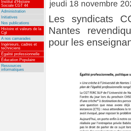
jeudi 18 novembre 20
Institut d’Histoire
Sociale CGT 44
Administration
Les syndicats C
Initiatives
Nos publications
Nantes revendique
Histoire et valeurs de la
Cgt
A nos camarades
pour les enseignant
Ingénieurs, cadres et
techniciens
Égalité professionnelle
Éducation Populaire
Ressources
informatiques