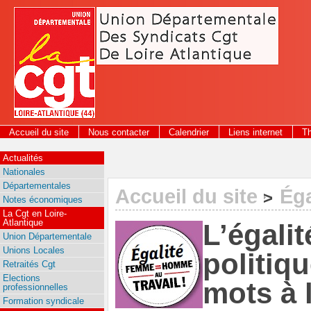
Panneau de gestion des cookies
Accueil du site
Nous contacter
Calendrier
Liens internet
T
Actualités
Nationales
Départementales
Accueil du site
Éga
>
Notes économiques
La Cgt en Loire-
Atlantique
L’égalit
Union Départementale
Unions Locales
politiqu
Retraités Cgt
Elections
mots à 
professionnelles
Formation syndicale