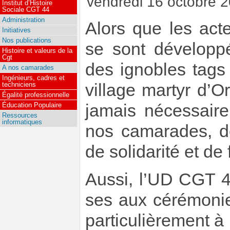
vendredi 16 octobre 
Institut d’Histoire
Sociale CGT 44
Administration
Alors que les act
Initiatives
Nos publications
se sont développé
Histoire et valeurs de la
Cgt
des ignobles tags
A nos camarades
Ingénieurs, cadres et
techniciens
village martyr d’O
Égalité professionnelle
Éducation Populaire
jamais nécessair
Ressources
informatiques
nos camarades, d
de solidarité et de 
Aussi, l’UD CGT 4
ses aux cérémonie
particulièrement à 