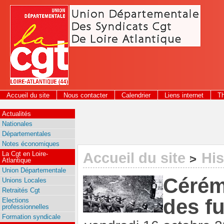
Panneau de gestion des cookies
Accueil du site
Nous contacter
Calendrier
Liens internet
T
2026
Actualités
Nationales
Départementales
Notes économiques
La Cgt en Loire-
Accueil du site
His
>
Atlantique
Union Départementale
Cérém
Unions Locales
Retraités Cgt
des fu
Elections
professionnelles
Formation syndicale