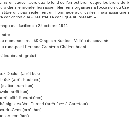
is en cause, alors que le fond de l’air est brun et que les bruits de 
leurs dans le monde, les rassemblements organisés à l’occasion du 82e 
nstitueront pas seulement un hommage aux fusillés, mais aussi une r
e conviction que « résister se conjugue au présent ».
age aux fusillés du 22 octobre 1941
 Indre
au monument aux 50 Otages à Nantes - Veillée du souvenir
au rond-point Fernand Grenier à Châteaubriant
âteaubriant (gratuit)
eux Doulon (arrêt bus)
brück (arrêt Haubans)
 (station tram-bus)
vals (arrêt bus)
arrêt côté Renardières)
hâtaigniers/Abel Durand (arrêt face à Carrefour)
ont-du-Cens (arrêt bus)
tation tram/bus)