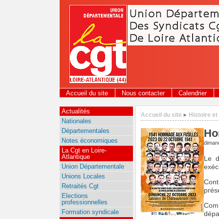
Panneau de gestion des cookies
Accueil du site
Nous contacter
Calendrier
Actualités
Accueil du site
Histoire et
>
Nationales
Départementales
Ho
Notes économiques
diman
La Cgt en Loire-
Atlantique
Le d
Union Départementale
exéc
Unions Locales
Cont
Retraités Cgt
prés
Elections
professionnelles
Comm
Formation syndicale
dépa