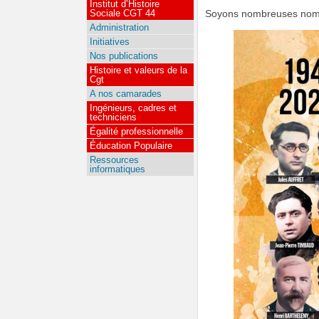
Institut d’Histoire
Sociale CGT 44
Soyons nombreuses nomb
Administration
Initiatives
Nos publications
Histoire et valeurs de la
Cgt
A nos camarades
Ingénieurs, cadres et
techniciens
Égalité professionnelle
Éducation Populaire
Ressources
informatiques