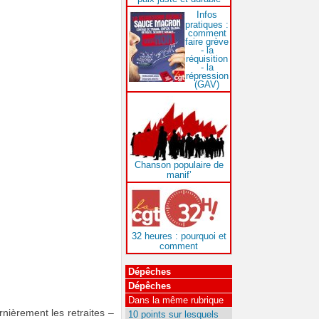
Infos
pratiques :
comment
faire grève
- la
réquisition
- la
répression
(GAV)
Chanson populaire de
manif’
32 heures : pourquoi et
comment
Dépêches
Dépêches
Dans la même rubrique
rnièrement les retraites –
10 points sur lesquels