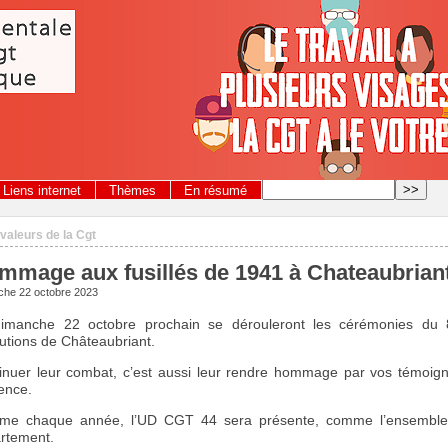
Liens internet
Thèmes
En résumé
 valeurs de la Cgt
mmage aux fusillés de 1941 à Chateaubrian
che 22 octobre 2023
imanche 22 octobre prochain se dérouleront les cérémonies du 
utions de Châteaubriant.
inuer leur combat, c’est aussi leur rendre hommage par vos témoigna
ence.
e chaque année, l’UD CGT 44 sera présente, comme l’ensemble
rtement.