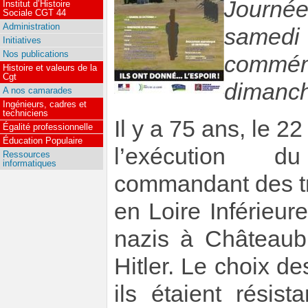
Journée
Institut d’Histoire
Sociale CGT 44
Administration
samedi 
Initiatives
Nos publications
commém
Histoire et valeurs de la
Cgt
dimanch
A nos camarades
Ingénieurs, cadres et
techniciens
Il y a 75 ans, le 2
Égalité professionnelle
Éducation Populaire
l’exécution du
Ressources
informatiques
commandant des t
en Loire Inférieure
nazis à Châteaubr
Hitler. Le choix de
ils étaient résist