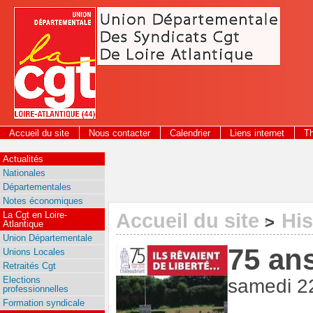
Panneau de gestion des cookies
Accueil du site
Nous contacter
Calendrier
Liens internet
T
2026
Actualités
Nationales
Départementales
Notes économiques
La Cgt en Loire-
Accueil du site
His
>
Atlantique
Union Départementale
75 an
Unions Locales
Retraités Cgt
Elections
samedi 2
professionnelles
Formation syndicale