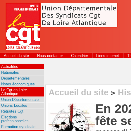
Panneau de gestion des cookies
Accueil du site
Nous contacter
Calendrier
Liens internet
T
2026
Actualités
Nationales
Départementales
Notes économiques
La Cgt en Loire-
Accueil du site
His
>
Atlantique
Union Départementale
En 202
Unions Locales
Retraités Cgt
fête s
Elections
professionnelles
Formation syndicale