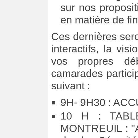
sur nos proposi
en matière de f
Ces dernières ser
interactifs, la vi
vos propres dé
camarades partici
suivant :
9H- 9H30 : ACC
10 H : TAB
MONTREUIL : "Au