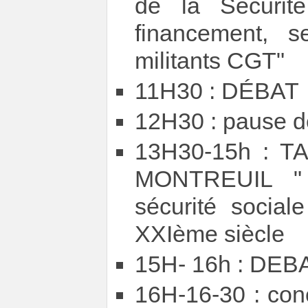
de la Sécurité
financement, s
militants CGT"
11H30 : DÉBAT
12H30 : pause d
13H30-15h : 
MONTREUIL " 
sécurité social
XXIème siècle
15H- 16h : DEB
16H-16-30 : conc