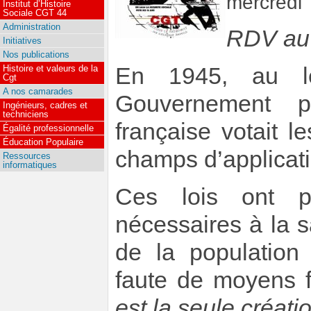
mercredi 
Institut d’Histoire
Sociale CGT 44
Administration
RDV au 
Initiatives
Nos publications
En 1945, au l
Histoire et valeurs de la
Cgt
A nos camarades
Gouvernement p
Ingénieurs, cadres et
techniciens
française votait 
Égalité professionnelle
Éducation Populaire
champs d’applicati
Ressources
informatiques
Ces lois ont p
nécessaires à la s
de la population 
faute de moyens f
est la seule créati