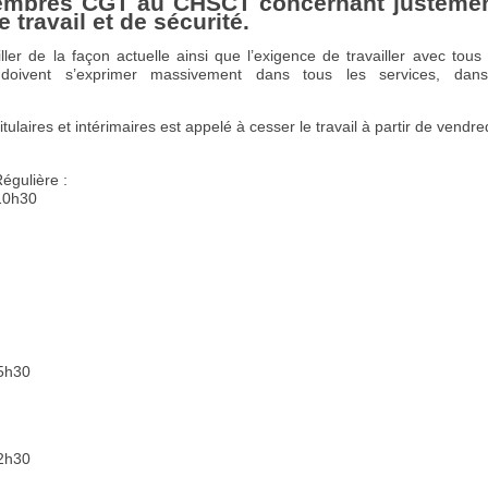
embres CGT au CHSCT concernant justemen
 travail et de sécurité.
iller de la façon actuelle ainsi que l’exigence de travailler avec tou
doivent s’exprimer massivement dans tous les services, dans
tulaires et intérimaires est appelé à cesser le travail à partir de vendre
égulière :
10h30
15h30
22h30