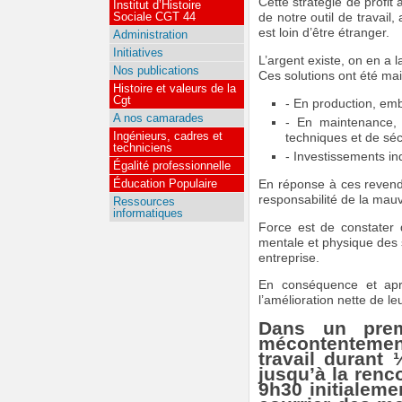
Cette stratégie de profit
Institut d’Histoire
Sociale CGT 44
de notre outil de travail
est loin d’être étranger.
Administration
Initiatives
L’argent existe, on en a l
Nos publications
Ces solutions ont été mai
Histoire et valeurs de la
Cgt
- En production, emb
A nos camarades
- En maintenance, 
Ingénieurs, cadres et
techniques et de séc
techniciens
- Investissements ind
Égalité professionnelle
Éducation Populaire
En réponse à ces revendic
responsabilité de la mauv
Ressources
informatiques
Force est de constater q
mentale et physique des s
entreprise.
En conséquence et aprè
l’amélioration nette de leu
Dans un prem
mécontentement
travail durant
jusqu’à la renco
9h30 initialeme