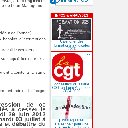
avail, à une fragilisation
litique de Lean Management
INFOS & ANALYSES
début de l’année).
besoins d’interventions
Calendrier des
formations syndicales
2026
e travail le week-end.
Les
va jusqu’à faire porter la
rtent atteinte à la santé
conseillers du salarié
CGT en Loire Atlantique
re entendre et d’exiger
2024-2026
ression de ce
iés à cesser le
di 29 juin 2012
ardi 03 juillet à
[Dossier] Israël
e et débattre du
Palestine : pour une
paix juste et durable