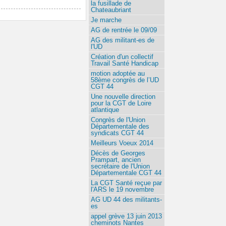
la fusillade de
Chateaubriant
Je marche
AG de rentrée le 09/09
AG des militant-es de
l'UD
Création d'un collectif
Travail Santé Handicap
motion adoptée au
58ème congrès de l’UD
CGT 44
Une nouvelle direction
pour la CGT de Loire
atlantique
Congrès de l'Union
Départementale des
syndicats CGT 44
Meilleurs Voeux 2014
Décès de Georges
Prampart, ancien
secrétaire de l'Union
Départementale CGT 44
La CGT Santé reçue par
l'ARS le 19 novembre
AG UD 44 des militants-
es
appel grève 13 juin 2013
cheminots Nantes