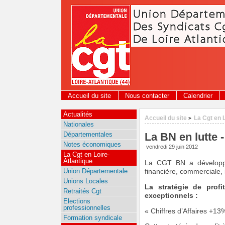
Panneau de gestion des cookies
Accueil du site
Nous contacter
Calendrier
Actualités
Accueil du site
La Cgt en 
>
Nationales
Départementales
La BN en lutte -
Notes économiques
vendredi 29 juin 2012
La Cgt en Loire-
Atlantique
La CGT BN a développé,
Union Départementale
financière, commerciale, i
Unions Locales
La stratégie de prof
Retraités Cgt
exceptionnels :
Elections
professionnelles
Chiffres d’Affaires +13
Formation syndicale