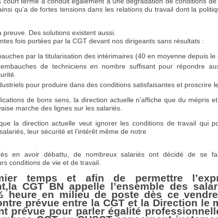
 à court terme a conduit également à une dégradation de conditions de tr
, ainsi qu’a de fortes tensions dans les relations du travail dont la po
a preuve. Des solutions existent aussi.
ntes fois portées par la CGT devant nos dirigeants sans résultats :
auches par la titularisation des intérimaires (40 en moyenne depuis le 
embauches de techniciens en nombre suffisant pour répondre aux 
urité.
ustriels pour produire dans des conditions satisfaisantes et proscrire l
ations de bons sens, la direction actuelle n’affiche que du mépris et 
aise marche des lignes sur les salariés.
ue la direction actuelle veut ignorer les conditions de travail qui po
alariés, leur sécurité et l’intérêt même de notre
s en avoir débattu, de nombreux salariés ont décidé de se fai
rs conditions de vie et de travail.
ier temps et afin de permettre l’exp
,la CGT BN appelle l’ensemble des salar
 ½ heure en milieu de poste dès ce vendre
ntre prévue entre la CGT et la Direction le m
nt prévue pour parler égalité professionnell