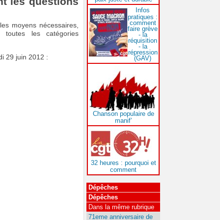
t les questions
Infos
pratiques :
comment
s les moyens nécessaires,
faire grève
 toutes les catégories
- la
réquisition
- la
répression
di 29 juin 2012 :
(GAV)
Chanson populaire de
manif’
32 heures : pourquoi et
comment
Dépêches
Dépêches
Dans la même rubrique
71eme anniversaire de