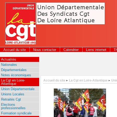
Panneau de gestion des cookies
Accueil du site
Nous contacter
Calendrier
Liens internet
T
2026
Actualités
Nationales
Départementales
Notes économiques
La Cgt en Loire-
Accueil du site
La Cgt en Loire-Atlantique
Uni
>
>
Atlantique
Union Départementale
Unions Locales
Retraités Cgt
Elections
professionnelles
Formation syndicale