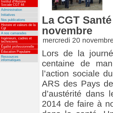
Institut d’Histoire
Sociale CGT 44
Administration
Initiatives
La CGT Santé 
Nos publications
Histoire et valeurs de la
novembre
Cgt
A nos camarades
Ingénieurs, cadres et
mercredi 20 novembr
techniciens
Égalité professionnelle
Lors de la journ
Éducation Populaire
Ressources
informatiques
centaine de mani
l’action sociale d
ARS des Pays de 
d’austérité dans 
2014 de faire à n