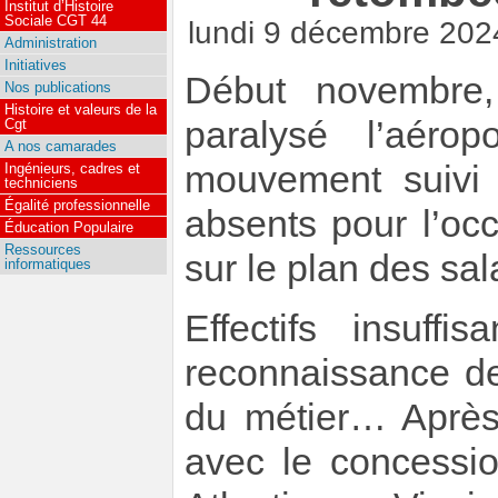
Institut d’Histoire
Sociale CGT 44
lundi 9 décembre 202
Administration
Initiatives
Début novembre
Nos publications
Histoire et valeurs de la
paralysé l’aéro
Cgt
A nos camarades
mouvement suivi 
Ingénieurs, cadres et
techniciens
Égalité professionnelle
absents pour l’occ
Éducation Populaire
Ressources
sur le plan des sa
informatiques
Effectifs insuffis
reconnaissance de 
du métier… Après
avec le concessio