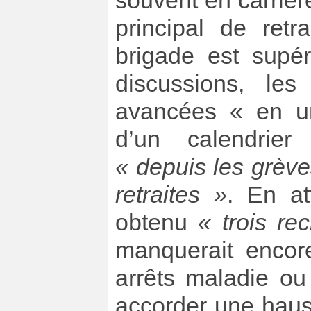
souvent en carriè
principal de ret
brigade est supé
discussions, le
avancées « en ur
d’un calendrier
« depuis les grèv
retraites »
. En at
obtenu
« trois r
manquerait encor
arrêts maladie ou
accorder une haus