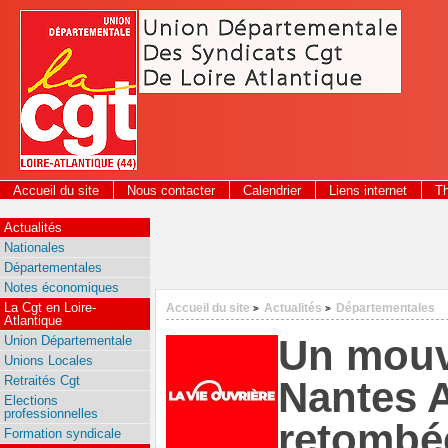
Panneau de gestion des cookies
Accueil du site
Nous contacter
Calendrier
Liens internet
T
2026
Actualités
Nationales
Départementales
Notes économiques
La Cgt en Loire-
Accueil du site
Actualités
Départementales
>
>
Atlantique
Un mouv
Union Départementale
Unions Locales
Retraités Cgt
Nantes A
Elections
professionnelles
retombé
Formation syndicale