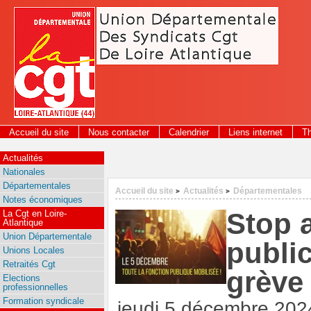
Panneau de gestion des cookies
Accueil du site
Nous contacter
Calendrier
Liens internet
T
Actualités
Nationales
Départementales
Accueil du site
Actualités
Départementales
>
>
Notes économiques
Stop 
La Cgt en Loire-
Atlantique
Union Départementale
public
Unions Locales
Retraités Cgt
grève
Elections
professionnelles
Formation syndicale
jeudi 5 décembre 202