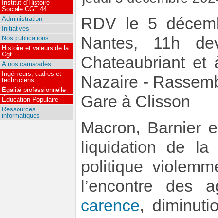
Institut d’Histoire
Sociale CGT 44
RDV le 5 décemb
Administration
Initiatives
Nantes, 11h de
Nos publications
Histoire et valeurs de la
Cgt
Chateaubriant et 
A nos camarades
Ingénieurs, cadres et
Nazaire - Rassemb
techniciens
Égalité professionnelle
Gare à Clisson
Éducation Populaire
Ressources
informatiques
Macron, Barnier e
liquidation de la
politique violemm
l’encontre des a
carence
, diminut