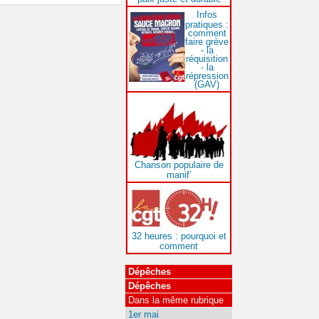
Infos
pratiques :
comment
faire grève
- la
réquisition
- la
répression
(GAV)
Chanson populaire de
manif’
32 heures : pourquoi et
comment
Dépêches
Dépêches
Dans la même rubrique
1er mai