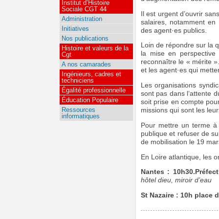
Institut d’Histoire
Sociale CGT 44
Il est urgent d’ouvrir sa
Administration
salaires, notamment en r
Initiatives
des agent·es publics.
Nos publications
Loin de répondre sur la q
Histoire et valeurs de la
la mise en perspective d
Cgt
reconnaître le « mérite »
A nos camarades
et les agent·es qui mette
Ingénieurs, cadres et
techniciens
Les organisations syndic
Égalité professionnelle
sont pas dans l’attente d
Éducation Populaire
soit prise en compte pour
Ressources
missions qui sont les leu
informatiques
Pour mettre un terme à l
publique et refuser de su
de mobilisation le 19 mar
En Loire atlantique, les 
Nantes : 10h30.Préfect
hôtel dieu, miroir d’eau
St Nazaire : 10h place d