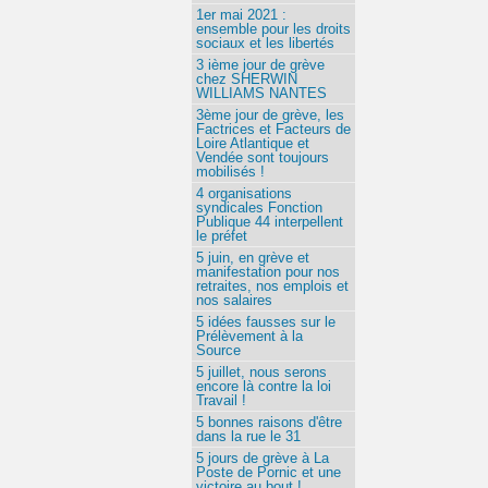
1er mai 2021 :
ensemble pour les droits
sociaux et les libertés
3 ième jour de grève
chez SHERWIN
WILLIAMS NANTES
3ème jour de grève, les
Factrices et Facteurs de
Loire Atlantique et
Vendée sont toujours
mobilisés !
4 organisations
syndicales Fonction
Publique 44 interpellent
le préfet
5 juin, en grève et
manifestation pour nos
retraites, nos emplois et
nos salaires
5 idées fausses sur le
Prélèvement à la
Source
5 juillet, nous serons
encore là contre la loi
Travail !
5 bonnes raisons d'être
dans la rue le 31
5 jours de grève à La
Poste de Pornic et une
victoire au bout !