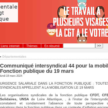
Liens internet
Thèmes
En résumé
Départementales
>
Communiqué intersyndical 44 pour la mobil
Fonction publique du 19 mars
lundi 18 mars 2024
URGENCE SALARIALE DANS LA FONCTION PUBLIQUE : TOUTE
SYNDICALES APPELLENT A LA MOBILISATION LE 19 MARS
Les organisations syndicales de la fonction publique
CFDT, CF
Solidaires, UNSA
de Loire Atlantique, , à l’instar de l’intersyndi
constatent et condamnent l’absence de toute perspective 
érations dans la fonction publique dans un contexte d’inflation encor