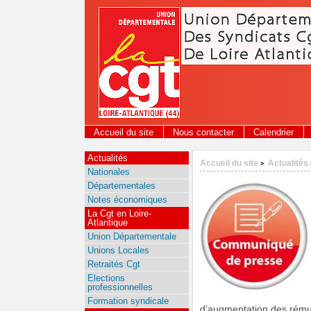
Panneau de gestion des cookies
Accueil du site
Nous contacter
Calendrier
Actualités
Accueil du site
Actualités
>
Nationales
Départementales
Notes économiques
La Cgt en Loire-
Atlantique
Union Départementale
Unions Locales
Retraités Cgt
Elections
professionnelles
Formation syndicale
d’augmentation des rémun