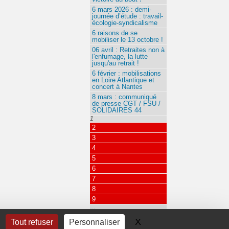
6 mars 2026 : demi-
journée d’étude : travail-
écologie-syndicalisme
6 raisons de se
mobiliser le 13 octobre !
06 avril : Retraites non à
l'enfumage, la lutte
jusqu'au retrait !
6 février : mobilisations
en Loire Atlantique et
concert à Nantes
8 mars : communiqué
de presse CGT / FSU /
SOLIDAIRES 44
1
2
3
4
5
6
7
8
9
…
115
X
Masquer le bandeau 
Tout refuser
Personnaliser