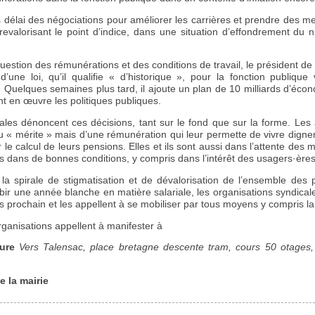
ns délai des négociations pour améliorer les carrières et prendre des 
evalorisant le point d’indice, dans une situation d’effondrement du
uestion des rémunérations et des conditions de travail, le président de
’une loi, qu’il qualifie « d’historique », pour la fonction publique
. Quelques semaines plus tard, il ajoute un plan de 10 milliards d’éco
nt en œuvre les politiques publiques.
ales dénoncent ces décisions, tant sur le fond que sur la forme. Les
u « mérite » mais d’une rémunération qui leur permette de vivre dignem
 le calcul de leurs pensions. Elles et ils sont aussi dans l’attente des
rs dans de bonnes conditions, y compris dans l’intérêt des usagers·ères
a spirale de stigmatisation et de dévalorisation de l’ensemble des 
bir une année blanche en matière salariale, les organisations syndical
s prochain et les appellent à se mobiliser par tous moyens y compris la
organisations appellent à manifester à
ure
Vers Talensac, place bretagne descente tram, cours 50 otages, o
e la mairie