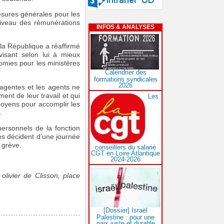
mesures générales pour les
 niveau des rémunérations
INFOS & ANALYSES
 la République a réaffirmé
 visant selon lui à mieux
nomies pour les ministères
Calendrier des
formations syndicales
2026
 agentes et les agents ne
ent de leur travail et qui
Les
 moyens pour accomplir les
.
personnels de la fonction
es décident d’une journée
 grève.
conseillers du salarié
CGT en Loire Atlantique
2024-2026
livier de Clisson, place
[Dossier] Israël
Palestine : pour une
paix juste et durable