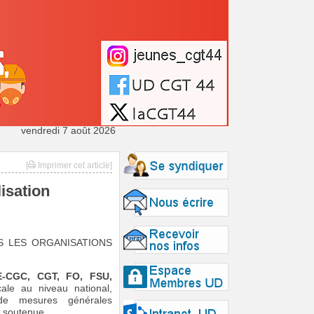
vendredi 7 août 2026
[
Imprimer cet article]
isation
S LES ORGANISATIONS
E-CGC, CGT, FO, FSU,
cale au niveau national,
de mesures générales
e soutenue.