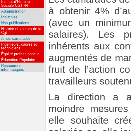
Institut d’Histoire
Sociale CGT 44
à obtenir 4% d’au
Administration
Initiatives
(avec un minimum
Nos publications
Histoire et valeurs de la
salaires). Les p
Cgt
A nos camarades
inhérents aux cont
Ingénieurs, cadres et
techniciens
Égalité professionnelle
augmentés de mani
Éducation Populaire
Ressources
fruit de l’action c
informatiques
travailleurs soute
La direction a 
moindre mesures 
elle souhaite cr