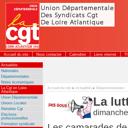
Panneau de gestion des cookies
Accueil du site
Nous contacter
Calendrier
Liens internet
T
2026
Actualités
Nationales
Départementales
Notes économiques
La Cgt en Loire-
Accueil du site
Actualités
Départementales
>
>
Atlantique
La lut
Union Départementale
Unions Locales
Retraités Cgt
dimanche 
Elections
professionnelles
Formation syndicale
Les camarades de 