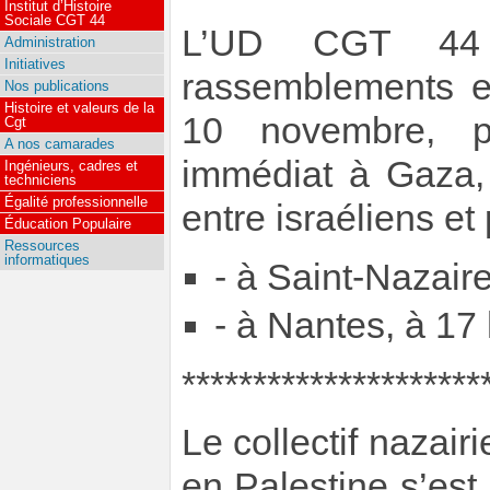
Institut d’Histoire
Sociale CGT 44
L’UD CGT 44 
Administration
Initiatives
rassemblements en
Nos publications
Histoire et valeurs de la
10 novembre, po
Cgt
A nos camarades
immédiat à Gaza, 
Ingénieurs, cadres et
techniciens
Égalité professionnelle
entre israéliens et 
Éducation Populaire
Ressources
informatiques
- à Saint-Nazaire
- à Nantes, à 17
*********************
Le collectif nazair
en Palestine s’est