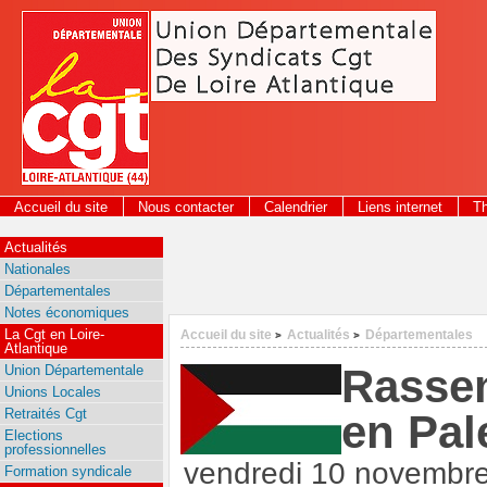
Panneau de gestion des cookies
Accueil du site
Nous contacter
Calendrier
Liens internet
T
2026
Actualités
Nationales
Départementales
Notes économiques
La Cgt en Loire-
Accueil du site
Actualités
Départementales
>
>
Atlantique
Rassem
Union Départementale
Unions Locales
Retraités Cgt
en Pal
Elections
professionnelles
vendredi 10 novembr
Formation syndicale