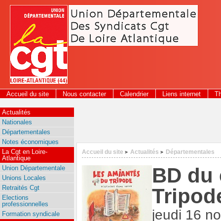
Panneau de gestion des cookies
Accueil du site
Nous contacter
Calendrier
Liens internet
T
2026
Actualités
Nationales
Départementales
Notes économiques
La Cgt en Loire-
Accueil du site
Actualités
Départementales
>
>
Atlantique
BD du 
Union Départementale
Unions Locales
Retraités Cgt
Tripod
Elections
professionnelles
jeudi 16 n
Formation syndicale