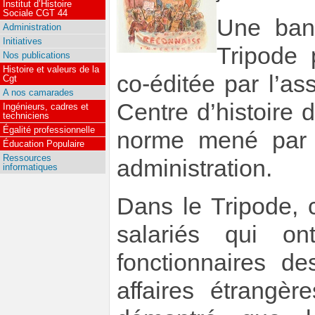
Institut d’Histoire
Sociale CGT 44
Une ban
Administration
Initiatives
Tripode 
Nos publications
Histoire et valeurs de la
co-éditée par l’ass
Cgt
A nos camarades
Centre d’histoire 
Ingénieurs, cadres et
techniciens
Égalité professionnelle
norme mené par d
Éducation Populaire
Ressources
administration.
informatiques
Dans le Tripode,
salariés qui on
fonctionnaires d
affaires étrangèr