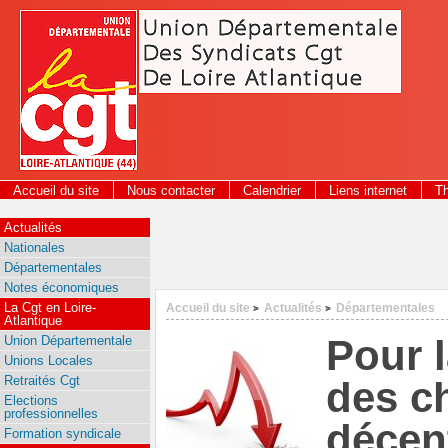
Panneau de gestion des cookies
Accueil du site
Nous contacter
Calendrier
Liens internet
T
2026
Actualités
Nationales
Départementales
Notes économiques
La Cgt en Loire-
Accueil du site
Actualités
Départementales
>
>
Atlantique
Pour l
Union Départementale
Unions Locales
Retraités Cgt
des c
Elections
professionnelles
décent
Formation syndicale