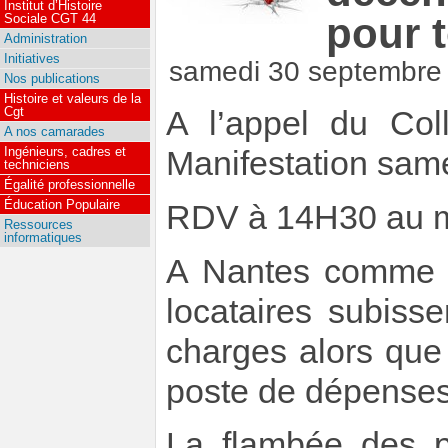
Institut d’Histoire
pour 
Sociale CGT 44
Administration
Initiatives
samedi 30 septembre
Nos publications
Histoire et valeurs de la
Cgt
A l’appel du Col
A nos camarades
Ingénieurs, cadres et
Manifestation sam
techniciens
Égalité professionnelle
Éducation Populaire
RDV à 14H30 au mi
Ressources
informatiques
A Nantes comme su
locataires subiss
charges alors que
poste de dépenses
La flambée des pr