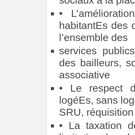
sociaux à la pla
• L’améliorati
habitantEs des 
l’ensemble des
services public
des bailleurs, s
associative
• Le respect d
logéEs, sans logi
SRU, réquisition
• La taxation de