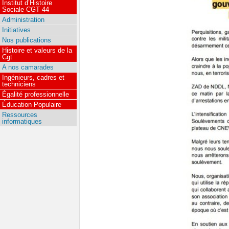
Institut d’Histoire
Sociale CGT 44
Administration
Initiatives
Nos publications
Histoire et valeurs de la
Cgt
A nos camarades
Ingénieurs, cadres et
techniciens
Égalité professionnelle
Éducation Populaire
Ressources
informatiques