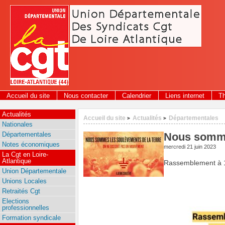
Panneau de gestion des cookies
Accueil du site
Nous contacter
Calendrier
Liens internet
T
Actualités
Accueil du site
Actualités
Départementales
>
>
Nationales
Départementales
Nous sommes
Notes économiques
mercredi 21 juin 2023
La Cgt en Loire-
Atlantique
Rassemblement à 18
Union Départementale
Unions Locales
Retraités Cgt
Elections
professionnelles
Formation syndicale