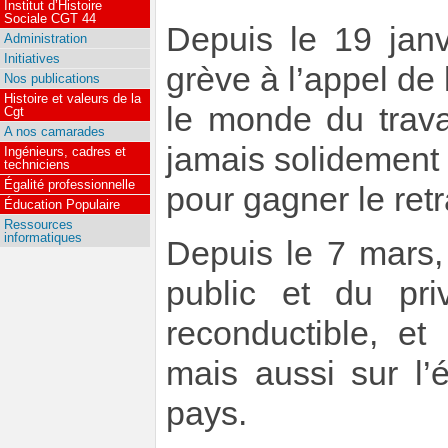
Institut d’Histoire
Sociale CGT 44
Depuis le 19 janv
Administration
Initiatives
grève à l’appel de 
Nos publications
Histoire et valeurs de la
le monde du trava
Cgt
A nos camarades
jamais solidement
Ingénieurs, cadres et
techniciens
Égalité professionnelle
pour gagner le retr
Éducation Populaire
Ressources
informatiques
Depuis le 7 mars
public et du pr
reconductible, et
mais aussi sur l’
pays.