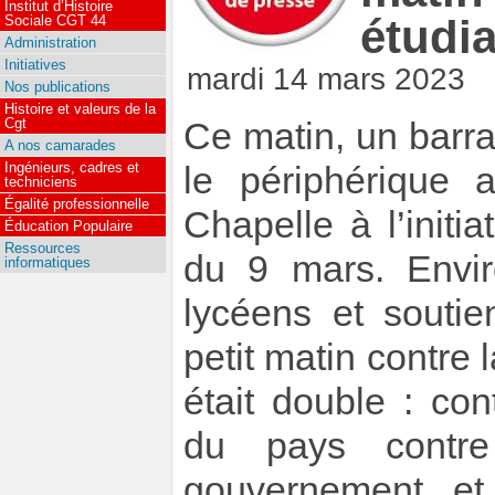
Institut d’Histoire
étudi
Sociale CGT 44
Administration
Initiatives
mardi 14 mars 2023
Nos publications
Histoire et valeurs de la
Cgt
Ce matin, un barrag
A nos camarades
Ingénieurs, cadres et
le périphérique
techniciens
Égalité professionnelle
Chapelle à l’initia
Éducation Populaire
Ressources
du 9 mars. Enviro
informatiques
lycéens et soutie
petit matin contre l
était double : co
du pays contr
gouvernement et 