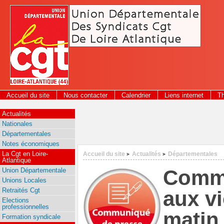
Panneau de gestion des cookies
Accueil du site
Nous contacter
Calendrier
Liens internet
T
2026
Actualités
Nationales
Départementales
Notes économiques
La Cgt en Loire-
Accueil du site
Actualités
Départementales
>
>
Atlantique
Commu
Union Départementale
Unions Locales
Retraités Cgt
aux vi
Elections
professionnelles
matin
Formation syndicale