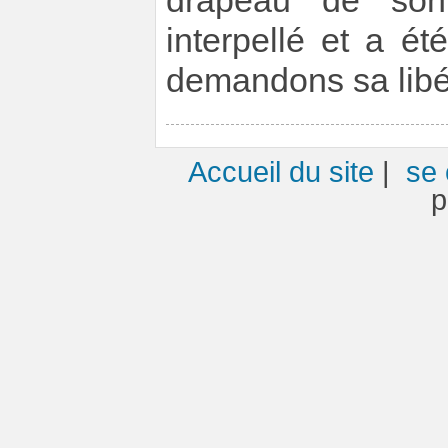
drapeau de son
interpellé et a é
demandons sa libé
Accueil du site
|
se 
p