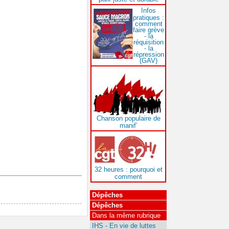
Infos
pratiques :
comment
faire grève
- la
réquisition
- la
répression
(GAV)
Chanson populaire de
manif’
32 heures : pourquoi et
comment
Dépêches
Dépêches
Dans la même rubrique
IHS - En vie de luttes