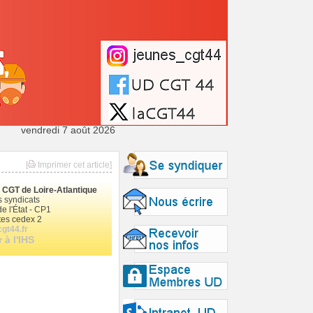
vendredi 7 août 2026
[
Imprimer cet article]
le CGT de Loire-Atlantique
 syndicats
e l'État - CP1
es cedex 2
gt44.fr
 à l'IHS