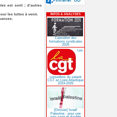
ttes
est sorti ; d’autres
our les luttes à venir.
INFOS & ANALYSES
ssances.
Calendrier des
formations syndicales
2026
Les
conseillers du salarié
CGT en Loire Atlantique
2024-2026
[Dossier] Israël
Palestine : pour une
paix juste et durable