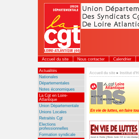
Panneau de gestion des cookies
Accueil du site
Nous contacter
Calendrier
Actualités
Accueil du site
Institut d’
>
Nationales
Départementales
Notes économiques
La Cgt en Loire-
Atlantique
Union Départementale
En vie de luttes, en faire tou
Unions Locales
Retraités Cgt
Elections
professionnelles
Formation syndicale