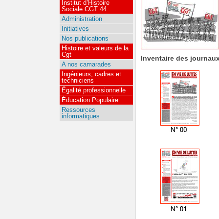
Institut d’Histoire
Sociale CGT 44
Administration
Initiatives
Nos publications
Histoire et valeurs de la
Cgt
Inventaire des journau
A nos camarades
Ingénieurs, cadres et
techniciens
Égalité professionnelle
Éducation Populaire
Ressources
informatiques