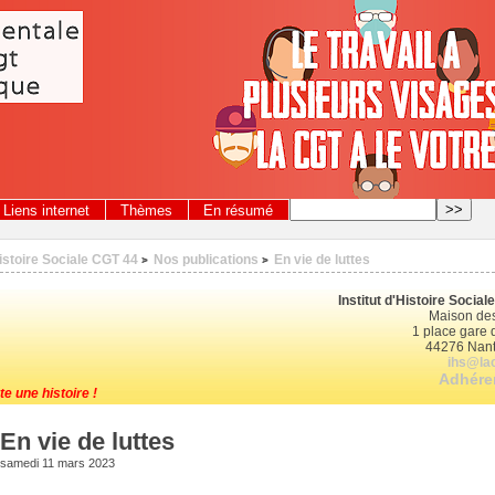
Liens internet
Thèmes
En résumé
Histoire Sociale CGT 44
Nos publications
En vie de luttes
>
>
Institut d'Histoire Socia
Maison des
1 place gare d
44276 Nant
ihs@lac
Adhérer
te une histoire !
En vie de luttes
samedi 11 mars 2023