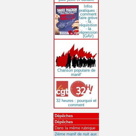
Infos
pratiques :
comment
faire grève
- la
réquisition
- la
répression
(GAV)
Chanson populaire de
manif’
32 heures : pourquoi et
comment
Dépêches
Dépêches
Dans la même rubrique
2ième manif de nuit aux