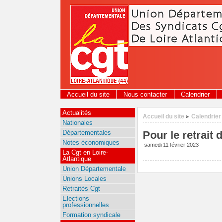
Panneau de gestion des cookies
Accueil du site
Nous contacter
Calendrier
Actualités
Accueil du site
Calendrier
>
Nationales
Départementales
Pour le retrait d
Notes économiques
samedi 11 février 2023
La Cgt en Loire-
Atlantique
Union Départementale
Unions Locales
Retraités Cgt
Elections
professionnelles
Formation syndicale