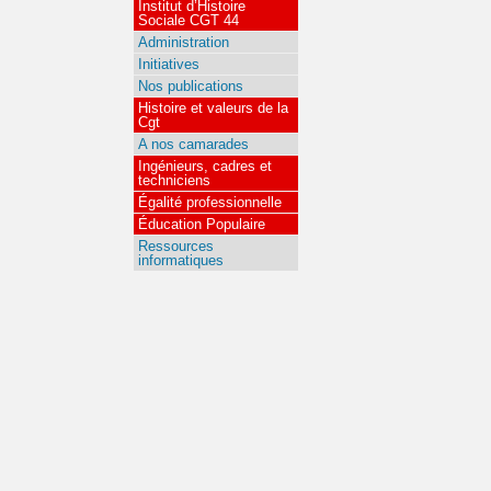
Institut d’Histoire
Sociale CGT 44
Administration
Initiatives
Nos publications
Histoire et valeurs de la
Cgt
A nos camarades
Ingénieurs, cadres et
techniciens
Égalité professionnelle
Éducation Populaire
Ressources
informatiques